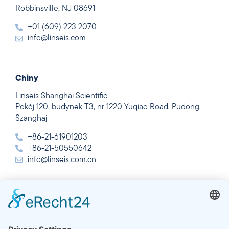
Robbinsville, NJ 08691
+01 (609) 223 2070
info@linseis.com
Chiny
Linseis Shanghai Scientific
Pokój 120, budynek T3, nr 1220 Yuqiao Road, Pudong,
Szanghaj
+86-21-61901203
+86-21-50550642
info@linseis.com.cn
Indie
Linseis Thermal Analysis India Pvt. Ltd.
Plot 65, 2nd Floor, Sai Enclave,