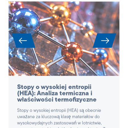
Stopy o wysokiej entropii
(HEA): Analiza termiczna i
właściwości termofizyczne
Stopy o wysokiej entropii (HEA) są obecnie
uważane za kluczową klasę materiałów do
wysokowydajnych zastosowań w lotnictwie,
energetyce, turbinach i budowie reaktorów. Ze
względu na swój złożony, wieloskładnikowy
skład, wykazują unikalne kombinacje wysokiej
wytrzymałości, odporności na temperaturę i
utlenianie – ale jednocześnie są niezwykle
trudne do scharakteryzowania.