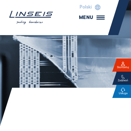
Polski
MENU
Skontaktuj
Zadzwoń
Usługa