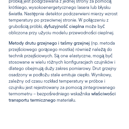
próbką jest podgrzewana z jednej strony za pomocą
krótkiego, wysokoenergetycznego lasera lub błysku
światła. Następnie detektor podczerwieni mierzy wzrost
temperatury po przeciwnej stronie. W połączeniu z
grubością próbki,
dyfuzyjność cieplna
może być
obliczona przy użyciu modelu przewodności cieplnej.
Metody drutu grzejnego i taśmy grzejnej
(np. metoda
przejściowego gorącego mostka) również należą do
technik przejściowych. Są one elastyczne, mogą być
stosowane w wielu różnych konfiguracjach czujników i
dlatego obejmują duży zakres pomiarowy. Drut grzejny
osadzony w podłożu stale emituje ciepło. Wynikowy,
zależny od czasu rozkład temperatury w próbce i
czujniku jest rejestrowany za pomocą zintegrowanego
termometru – bezpośredniego wskaźnika
właściwości
transportu termicznego
materiału.