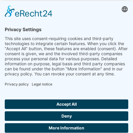
Indie
Linseis Thermal Analysis India Pvt. Ltd.
Plot 65, 2nd Floor, Sai Enclave,
Sector 23, Dwarka, 110077 New Delhi
+91-11-42883851
sales@linseis.in
Hallo ich bin LINAI! Wie kann ich dir
helfen?
NEWSLETTER
FIRMA
NADRUK
OCHRONA
SKONTAKTUJ
GTC
DANYCH
SIĘ Z NAMI