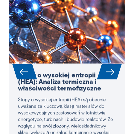
Stopy o wysokiej entropii
(HEA): Analiza termiczna i
właściwości termofizyczne
Stopy o wysokiej entropii (HEA) są obecnie
uważane za kluczową klasę materiałów do
wysokowydajnych zastosowań w lotnictwie,
energetyce, turbinach i budowie reaktorów. Ze
względu na swój złożony, wieloskładnikowy
skład, wykazują unikalne kombinacje wysokiej
wytrzymałości, odporności na temperaturę i
utlenianie – ale jednocześnie są niezwykle