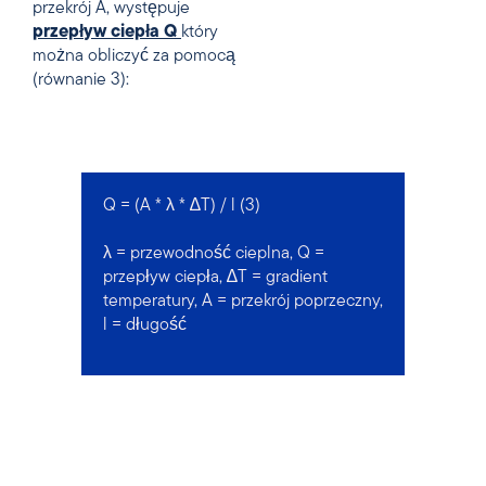
przekrój A, występuje
przepływ ciepła Q
który
można obliczyć za pomocą
(równanie 3):
Q = (A * λ * ∆T) / l (3)
λ = przewodność cieplna, Q =
przepływ ciepła, ∆T = gradient
temperatury, A = przekrój poprzeczny,
l = długość