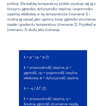
próbce. Dla każdej temperatury próbki uzyskuje się ją z
iloczynu gęstości, dyfuzyjności cieplnej i pojemności
cieplnej właściwej w tej temperaturze (równanie 1) i
można ją opisać jako ujemny iloraz gęstości strumienia
ciepła i gradientu temperatury (równanie 2). Przykład w
(równaniu 3) służy jako ilustracja.
λ = ρ * cp * α (1)
λ = przewodność cieplna, ρ =
gęstość, cp = pojemność cieplna
właściwa, α = dyfuzyjność cieplna
λ = -q / ∆T (2)
λ = przewodność cieplna, q =
średnia gęstość strumienia ciepła,