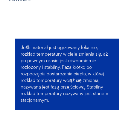
Jeśli materiał jest ogrzewany lokalnie,
rozkład temperatury w ciele zmienia się, aż
po pewnym czasie jest równomiernie
rozłożony i stabilny. Faza krótko po
rozpoczęciu dostarczania ciepła, w której
rozkład temperatury wciąż się zmienia,
nazywana jest fazą przejściową. Stabilny
rozkład temperatury nazywany jest stanem
stacjonarnym.