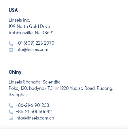
USA
Linseis Inc.
109 North Gold Drive
Robbinsville, NJ 08691
+01 (609) 223 2070
info@linseis.com
Chiny
Linseis Shanghai Scientific
Pokój 120, budynek T3, nr 1220 Yuqiao Road, Pudong,
Szanghaj
+86-21-61901203
+86-21-50550642
info@linseis.com.cn