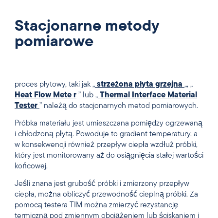
Stacjonarne metody
pomiarowe
proces płytowy, taki jak „
strzeżona płyta grzejna
„, „
Heat Flow Mete
r
” lub „
Thermal Interface Material
Tester
” należą do stacjonarnych metod pomiarowych.
Próbka materiału jest umieszczana pomiędzy ogrzewaną
i chłodzoną płytą. Powoduje to gradient temperatury, a
w konsekwencji również przepływ ciepła wzdłuż próbki,
który jest monitorowany aż do osiągnięcia stałej wartości
końcowej.
Jeśli znana jest grubość próbki i zmierzony przepływ
ciepła, można obliczyć przewodność cieplną próbki. Za
pomocą testera TIM można zmierzyć rezystancję
termiczną pod zmiennym obciążeniem lub ściskaniem i