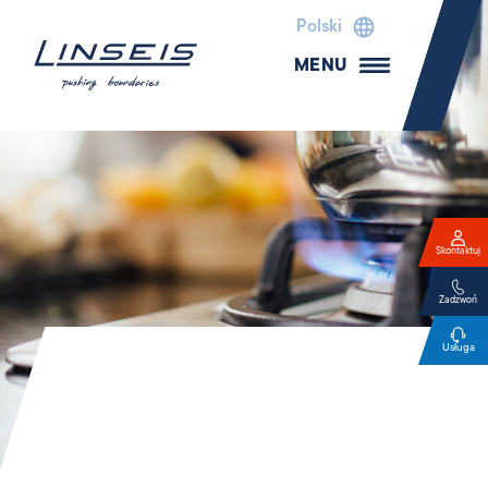
Polski
MENU
Skontaktuj
Zadzwoń
Usługa