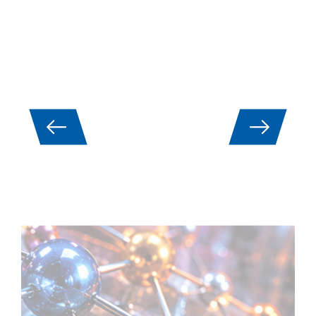
Aleaciones de alta entropía
(HEAs): Análisis térmico y
propiedades termofísicas
Las aleaciones de alta entropía (HEA) se
consideran actualmente una clase de material
clave para aplicaciones de alto rendimiento en
la industria aeroespacial, la generación de
energía, las turbinas y la construcción de
reactores. Debido a su compleja composición
multicomponente, presentan combinaciones
únicas de alta resistencia, temperatura y
resistencia a la oxidación, pero al mismo tiempo
son extremadamente difíciles de caracterizar.