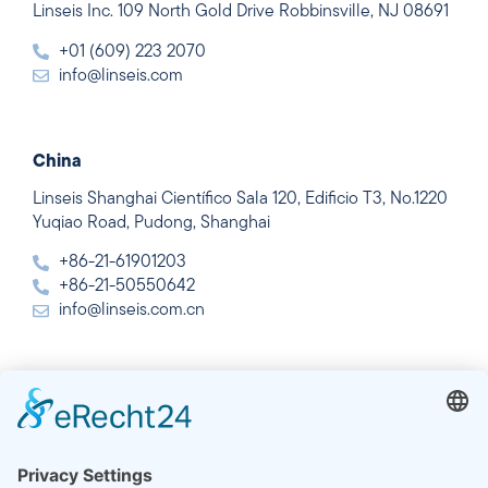
Linseis Inc. 109 North Gold Drive Robbinsville, NJ 08691
+01 (609) 223 2070
info@linseis.com
China
Linseis Shanghai Científico Sala 120, Edificio T3, No.1220
Yuqiao Road, Pudong, Shanghai
+86-21-61901203
+86-21-50550642
info@linseis.com.cn
India
Linseis Thermal Analysis India Pvt. Ltd. Parcela 65, 2ª
Planta, Sai Enclave, Sector 23, Dwarka, 110077 Nueva
Delhi