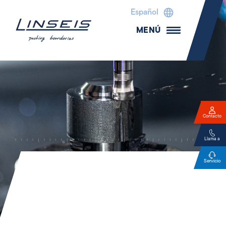
Español
MENÚ
Contacto
Llama a
Servicio