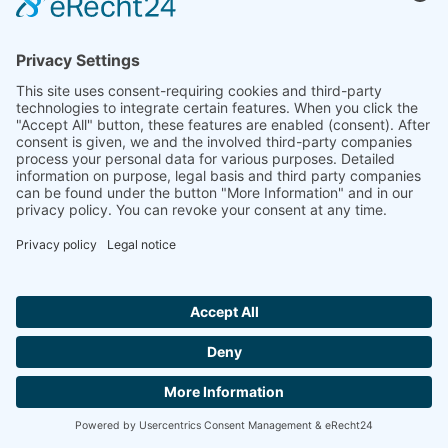
pueden gustar
Hallo ich bin LINAI! Wie kann ich dir
helfen?
CONTACTA CON NOSOTROS