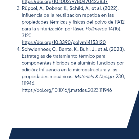
https://doi.org/10.1002/9780470423837
Rüppel, A., Dobner, K., Schild, A., et al.
(2022).
Influencia de la reutilización repetida en las
propiedades térmicas y físicas del polvo de PA12
para la sinterización por láser.
Polímeros
, 14(15),
3120.
https://doi.org/10.3390/polym14153120
Schwienheer, C., Bente, K., Buhl, J., et al.
(2023).
Estrategias de tratamiento térmico para
componentes híbridos de aluminio fundidos por
adición: Influencia en la microestructura y las
propiedades mecánicas.
Materials & Design
, 230,
111946.
https://doi.org/10.1016/j.matdes.2023.111946