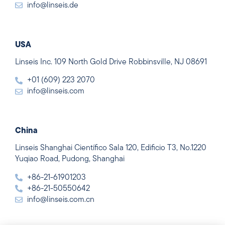
info@linseis.de
USA
Linseis Inc. 109 North Gold Drive Robbinsville, NJ 08691
+01 (609) 223 2070
info@linseis.com
China
Linseis Shanghai Científico Sala 120, Edificio T3, No.1220
Yuqiao Road, Pudong, Shanghai
+86-21-61901203
+86-21-50550642
info@linseis.com.cn