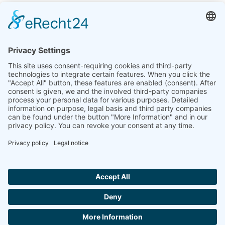
India
Linseis Thermal Analysis India Pvt. Ltd. Parcela 65, 2ª
Planta, Sai Enclave, Sector 23, Dwarka, 110077 Nueva
Delhi
+91-11-42883851
sales@linseis.in
Hallo ich bin LINAI! Wie kann ich dir
helfen?
BOLETÍN
LA
PIE DE
PROTECCIÓN
CONTACTA
GTC
EMPRESA
IMPRENTA
DE DATOS
CON
NOSOTROS