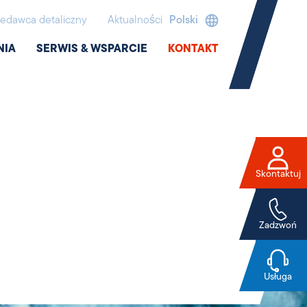
edawca detaliczny
Aktualności
Polski
NIA
SERWIS & WSPARCIE
KONTAKT
Skontaktuj
Zadzwoń
Usługa