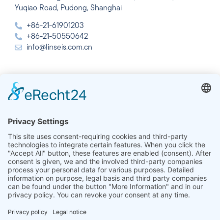
Yuqiao Road, Pudong, Shanghai
+86-21-61901203
+86-21-50550642
info@linseis.com.cn
India
Linseis Thermal Analysis India Pvt. Ltd. Parcela 65, 2ª
Planta, Sai Enclave, Sector 23, Dwarka, 110077 Nueva
Delhi
+91-11-42883851
sales@linseis.in