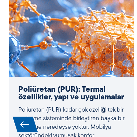
Yüksek Entropili Alaşımlar
(HEA’lar): Termal analiz ve
termofiziksel özellikler
Yüksek entropili alaşımlar (HEA’lar) artık
havacılık, enerji üretimi, türbinler ve
reaktör yapımında yüksek performanslı