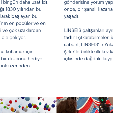
ıl bir gün daha uzatıldı.
gönderisine yorum yapt
ığı 1830 yılından bu
önce, bir şanslı kazan
olarak başlayan bu
yaşadı.
’nın en popüler ve en
di ve çok uzaklardan
LINSEIS çalışanları ay
elb’e çekiyor.
tadını çıkarabilmeleri i
sabahı, LINSEIS’in Yuka
nu kutlamak için
şirketle birlikte ilk kez
e bira kuponu hediye
içkisinde dağdaki kaygı
book üzerinden