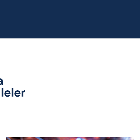
a
leler