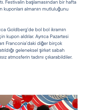
ı. Festivalin başlamasından bir hafta
an kuponları almanın mutluluğunu
rıca Goldberg’de bol bol ikramın
çin kupon aldılar. Ayrıca Pazartesi
rı Franconia’daki diğer birçok
 katıldığı geleneksel şirket sabah
sız atmosferin tadını çıkarabildiler.