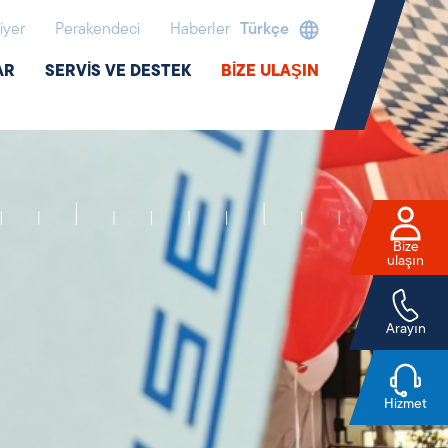
iyer
Perakendeci
Haberler
Türkçe
AR
SERVIS VE DESTEK
BIZE ULAŞIN
Bize
ulaşın
Arayın
Hizmet