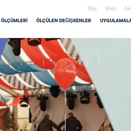
Bilgi
Shop
Kar
Ş ÖLÇÜMLERI
ÖLÇÜLEN DEĞIŞKENLER
UYGULAMAL