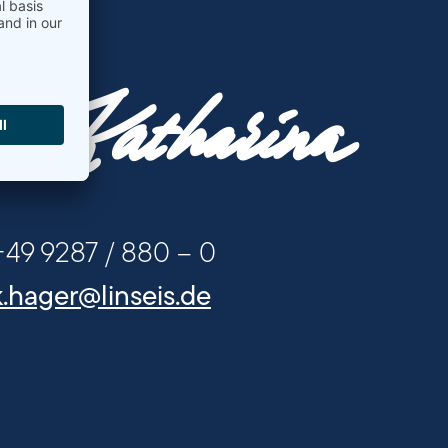
Katharina
+49 9287 / 880 - 0
+49 9287 / 880 – 0
k.hager@linseis.de