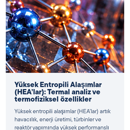
FEP floropolimer: termal
özellikler ve endüstriyel
uygulamalar
FEP (Florlu Etilen Propilen Kopolimer)
düşük sürtünme, mükemmel elektrik
yalıtımı ve yüksek optik netliği tek bir