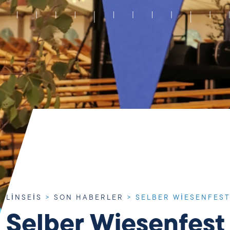
LINSEIS
>
SON HABERLER
>
SELBER WIESENFES
Selber Wiesenfest