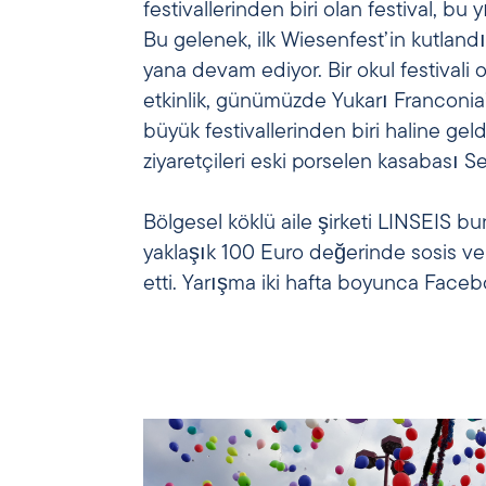
festivallerinden biri olan festival, bu y
Bu gelenek, ilk Wiesenfest’in kutland
yana devam ediyor. Bir okul festivali 
etkinlik, günümüzde Yukarı Franconia
büyük festivallerinden biri haline gel
ziyaretçileri eski porselen kasabası S
Bölgesel köklü aile şirketi LINSEIS bu
yaklaşık 100 Euro değerinde sosis v
etti. Yarışma iki hafta boyunca Face