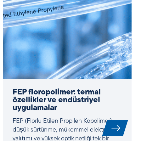
EVA – etilen vinil asetat:
malzeme bilimi, özellikleri ve
uygulamaları
Etilen-vinil asetat (EVA), tam da klasik
polietilenlerin, sert termoplastiklerin veya
kırılgan elastomerlerin sınırlarına ulaştığı