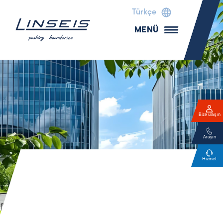
Türkçe
MENÜ
Bize ulaşın
Arayın
Hizmet