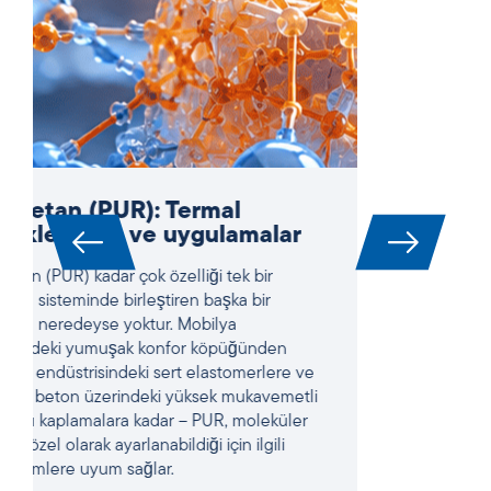
Yüksek Entropili Alaşımlar
(HEA’lar): Termal analiz ve
termofiziksel özellikler
Yüksek entropili alaşımlar (HEA’lar) artık