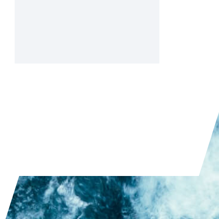
havacılık, enerji üretimi, türbinler ve reaktör
yapımında yüksek performanslı uygulamalar
için önemli bir malzeme sınıfı olarak kabul
edilmektedir. Karmaşık, çok bileşenli bileşimleri
nedeniyle, yüksek mukavemet, sıcaklık ve
oksidasyon direncinin benzersiz
kombinasyonlarını sergilerler – ancak aynı
zamanda karakterize edilmeleri son derece
zordur.
MAKALEYI OKUYUN