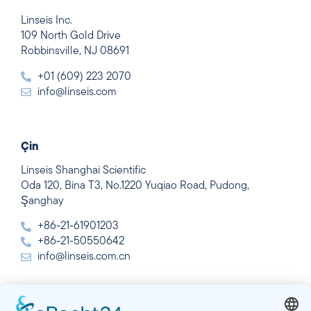
Linseis Inc.
109 North Gold Drive
Robbinsville, NJ 08691
+01 (609) 223 2070
info@linseis.com
Çin
Linseis Shanghai Scientific
Oda 120, Bina T3, No.1220 Yuqiao Road, Pudong,
Şanghay
+86-21-61901203
+86-21-50550642
info@linseis.com.cn