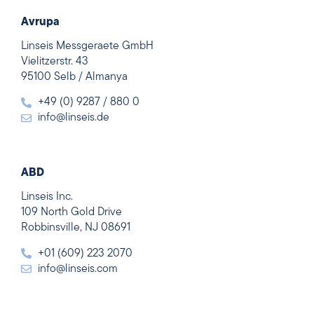
Avrupa
Linseis Messgeraete GmbH
Vielitzerstr. 43
95100 Selb / Almanya
+49 (0) 9287 / 880 0
info@linseis.de
ABD
Linseis Inc.
109 North Gold Drive
Robbinsville, NJ 08691
+01 (609) 223 2070
info@linseis.com