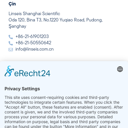
Çin
Linseis Shanghai Scientific
Oda 120, Bina T3, No.1220 Yuqiao Road, Pudong,
Şanghay
+86-21-61901203
+86-21-50550642
info@linseis.com.cn
Hindistan
Linseis Thermal Analysis India Pvt. Ltd.
Plot 65, 2nd Floor, Sai Enclave,
Sector 23, Dwarka, 110077 Yeni Delhi
+91-11-42883851
sales@linseis.in