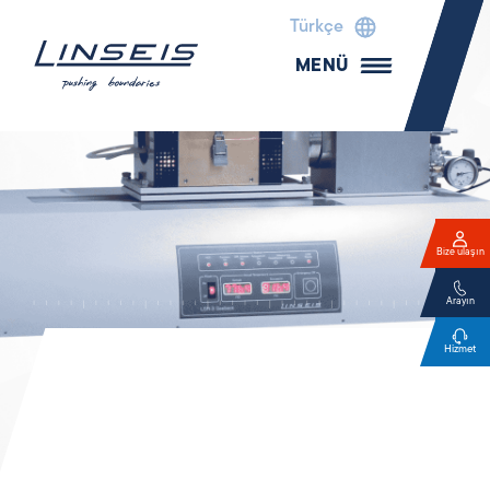
Türkçe
MENÜ
Bize ulaşın
Arayın
Hizmet