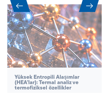
Yüksek Entropili Alaşımlar
(HEA’lar): Termal analiz ve
termofiziksel özellikler
Yüksek entropili alaşımlar (HEA’lar) artık
havacılık, enerji üretimi, türbinler ve reaktör
yapımında yüksek performanslı uygulamalar
için önemli bir malzeme sınıfı olarak kabul
edilmektedir. Karmaşık, çok bileşenli bileşimleri
nedeniyle, yüksek mukavemet, sıcaklık ve
oksidasyon direncinin benzersiz
kombinasyonlarını sergilerler – ancak aynı
zamanda karakterize edilmeleri son derece
zordur.
MAKALEYI OKUYUN