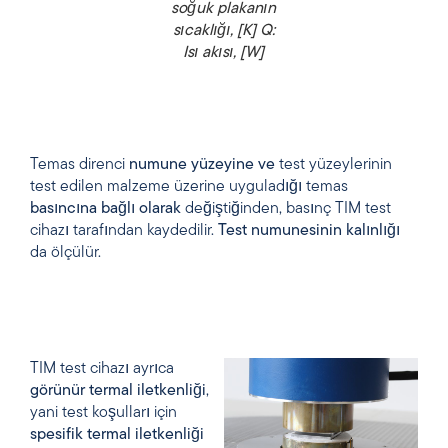
soğuk plakanın
sıcaklığı, [K] Q:
Isı akısı, [W]
Temas direnci
numune yüzeyine
ve
test yüzeylerinin
test edilen malzeme üzerine uyguladığı temas
basıncına
bağlı olarak
değiştiğinden, basınç TIM test
cihazı tarafından kaydedilir.
Test numunesinin
kalınlığı
da ölçülür.
TIM test cihazı ayrıca
görünür
termal iletkenliği
,
yani test koşulları için
spesifik
termal
iletkenliği