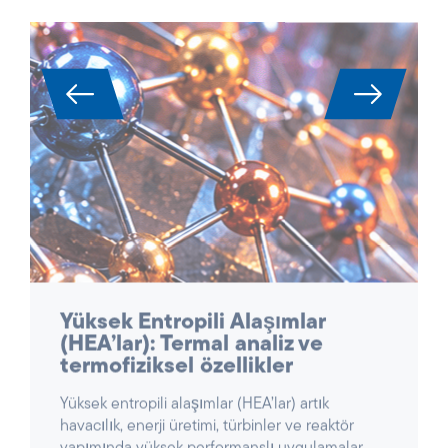
Yüksek Entropili Alaşımlar
(HEA’lar): Termal analiz ve
termofiziksel özellikler
Yüksek entropili alaşımlar (HEA’lar) artık
havacılık, enerji üretimi, türbinler ve reaktör
yapımında yüksek performanslı uygulamalar
için önemli bir malzeme sınıfı olarak kabul
edilmektedir. Karmaşık, çok bileşenli bileşimleri
nedeniyle, yüksek mukavemet, sıcaklık ve
oksidasyon direncinin benzersiz
kombinasyonlarını sergilerler – ancak aynı
zamanda karakterize edilmeleri son derece
zordur.