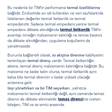
Bu nedenle bir TIM’in performansı
termal özelliklerine
bağlıdır. Endüstride en sık kullanılan ve veri sayfalarında
listelenen değerler termal iletkenlik ve termal
empedanstır. Sadece termal empedans yerine termal
empedans dikkate alındığında
termal iletkenlik
TIM’in
avantajı, örneğin malzemenin kalınlığı ve temas basıncı
da dikkate alındığından, uygulama koşullarını da
yansıtmasıdır.
Bununla bağlantılı olarak,
ısı akışına
direnme
kabiliyetini
tanımlayan
termal direnç
vardır. Termal iletkenliğin
aksine, termal direnç malzemenin kalınlığına bağlıdır. Bu,
malzeme ne kadar kalın olursa, termal iletkenlik aynı
kalsa bile termal direncin o kadar yüksek olacağı
anlamına gelir.
Isıyı yönetirken
ve
bir
TIM
seçerken
,
yalnızca
malzemenin termal iletkenliği değil, aynı zamanda temas
direnci de dikkate alınmalıdır.
temas direnci
ısı üreten
bileşen, TIM ve ısı emici arasında.