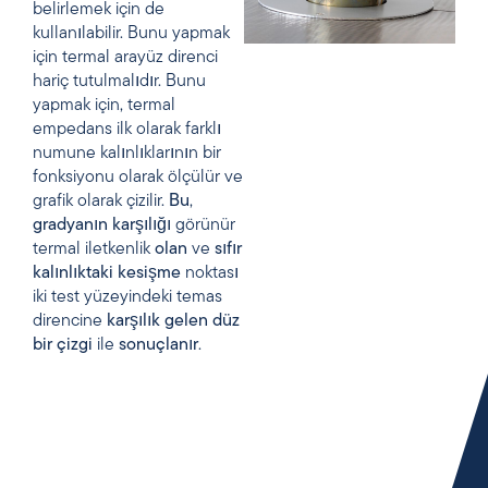
belirlemek için de
kullanılabilir. Bunu yapmak
için termal arayüz direnci
hariç tutulmalıdır. Bunu
yapmak için, termal
empedans ilk olarak farklı
numune kalınlıklarının bir
fonksiyonu olarak ölçülür ve
grafik olarak çizilir.
Bu
,
gradyanın
karşılığı
görünür
termal iletkenlik
olan
ve
sıfır
kalınlıktaki
kesişme
noktası
iki test yüzeyindeki temas
direncine
karşılık gelen
düz
bir
çizgi
ile
sonuçlanır
.