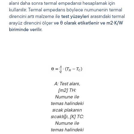
alanı daha sonra termal empedansı hesaplamak için
kullanılır. Termal empedans böylece numunenin termal
direncini artı malzeme ile
test yüzeyleri
arasındaki termal
arayüz direncini ölçer
ve θ olarak etiketlenir ve m2∙K/W
biriminde verilir.
A: Test alanı,
[m2] TH:
Numune ile
temas halindeki
sıcak plakanın
sıcaklığı, [K] TC:
Numune ile
temas halindeki