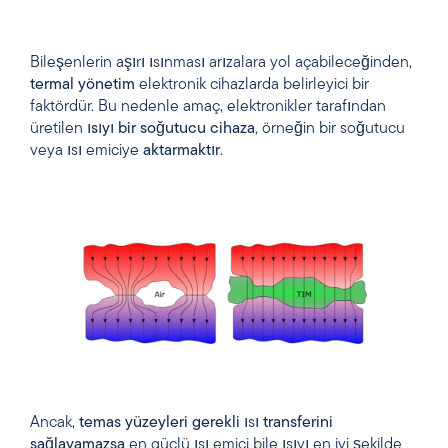
Bileşenlerin aşırı ısınması arızalara yol açabileceğinden,
termal yönetim
elektronik cihazlarda belirleyici bir
faktördür. Bu nedenle amaç, elektronikler tarafından
üretilen
ısıyı
bir
soğutucu cihaza
, örneğin bir soğutucu
veya ısı emiciye
aktarmaktır
.
Ancak,
temas yüzeyleri
gerekli
ısı
transferini
sağlayamazsa
en güçlü ısı emici bile ısıyı en iyi şekilde