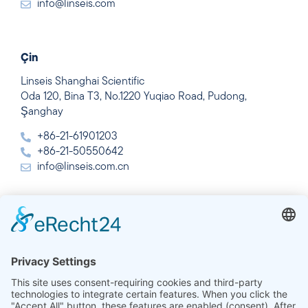
info@linseis.com
Çin
Linseis Shanghai Scientific
Oda 120, Bina T3, No.1220 Yuqiao Road, Pudong,
Şanghay
+86-21-61901203
+86-21-50550642
info@linseis.com.cn
Hindistan
Linseis Thermal Analysis India Pvt. Ltd.
Plot 65, 2nd Floor, Sai Enclave,
Sector 23, Dwarka, 110077 Yeni Delhi
+91-11-42883851