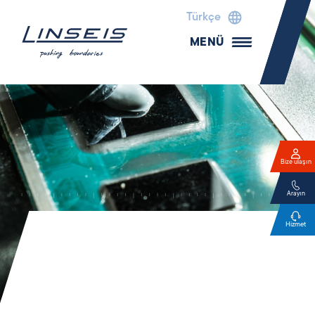
Türkçe
MENÜ
Bize ulaşın
Arayın
Hizmet