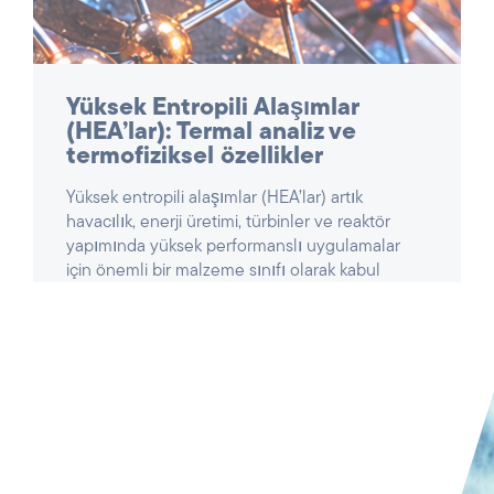
için önemli bir malzeme sınıfı olarak kabul
edilmektedir. Karmaşık, çok bileşenli bileşimleri
nedeniyle, yüksek mukavemet, sıcaklık ve
oksidasyon direncinin benzersiz
kombinasyonlarını sergilerler – ancak aynı
zamanda karakterize edilmeleri son derece
zordur.
MAKALEYI OKUYUN