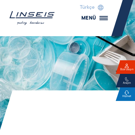
Türkçe
MENÜ
Bize ulaşın
Arayın
Hizmet