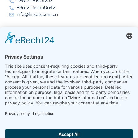
+86-21-61901203
+86-21-50550642
info@linseis.com.cn
Hindistan
Linseis Thermal Analysis India Pvt. Ltd.
Plot 65, 2nd Floor, Sai Enclave,
Sector 23, Dwarka, 110077 Yeni Delhi
+91-11-42883851
sales@linseis.in