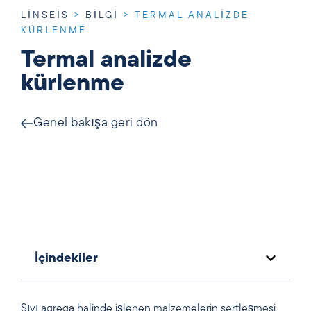
LINSEIS
>
BILGI
>
TERMAL ANALIZDE
KÜRLENME
Termal analizde
kürlenme
Genel bakışa geri dön
İçindekiler
Sıvı agrega halinde işlenen malzemelerin sertleşmesi