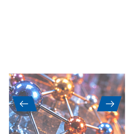
Yüksek Entropili Alaşımlar
(HEA’lar): Termal analiz ve
termofiziksel özellikler
Yüksek entropili alaşımlar (HEA’lar) artık
havacılık, enerji üretimi, türbinler ve reaktör
yapımında yüksek performanslı uygulamalar