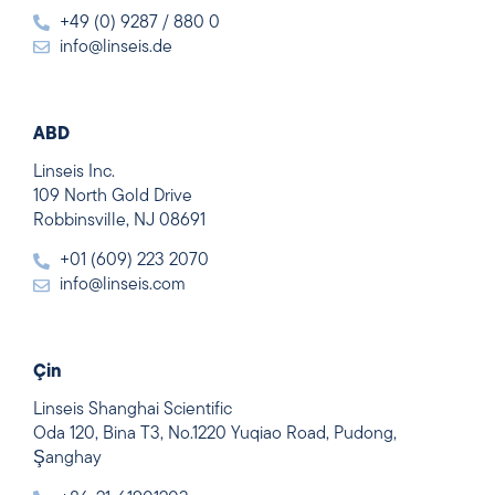
+49 (0) 9287 / 880 0
info@linseis.de
ABD
Linseis Inc.
109 North Gold Drive
Robbinsville, NJ 08691
+01 (609) 223 2070
info@linseis.com
Çin
Linseis Shanghai Scientific
Oda 120, Bina T3, No.1220 Yuqiao Road, Pudong,
Şanghay