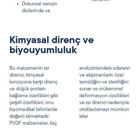
Dokunsal sensör
dizilerinde ve
Kimyasal direnç ve
biyouyumluluk
Bu malzemenin ısı
endüstrisindeki odaların
direnci, kimyasal
ve ekipmanların özel
korozyona karşı direnç
temizliğini ve sterilliğini
ve düşük protein
sunar ve mükemmel
bağlama özellikleri gibi
deformasyon özellikleri
çeşitli özellikleri, onu
ve ısı direnci nedeniyle
biyomedikal bilimlerde
otoklavlamayı mümkün
değerli kılmaktadır.
kılar
PVDF malzemeler, ilaç