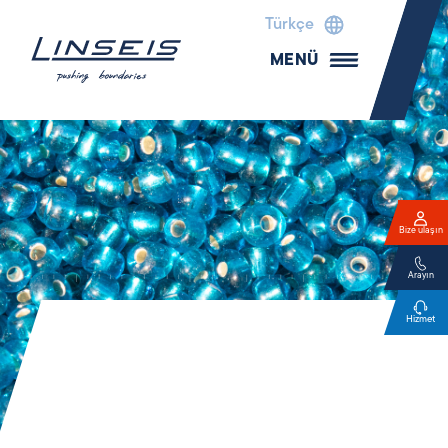
Türkçe
MENÜ
Bize ulaşın
Arayın
Hizmet