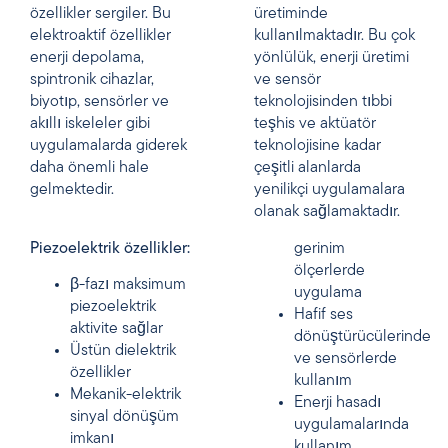
özellikler sergiler. Bu
üretiminde
elektroaktif özellikler
kullanılmaktadır. Bu çok
enerji depolama,
yönlülük, enerji üretimi
spintronik cihazlar,
ve sensör
biyotıp, sensörler ve
teknolojisinden tıbbi
akıllı iskeleler gibi
teşhis ve aktüatör
uygulamalarda giderek
teknolojisine kadar
daha önemli hale
çeşitli alanlarda
gelmektedir.
yenilikçi uygulamalara
olanak sağlamaktadır.
Piezoelektrik özellikler:
gerinim
ölçerlerde
β-fazı maksimum
uygulama
piezoelektrik
Hafif ses
aktivite sağlar
dönüştürücülerinde
Üstün dielektrik
ve sensörlerde
özellikler
kullanım
Mekanik-elektrik
Enerji hasadı
sinyal dönüşüm
uygulamalarında
imkanı
kullanım