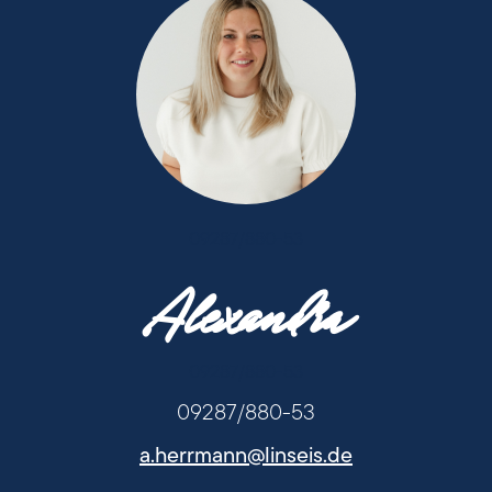
09287/880-53
Alexandra
09287/880-53
09287/880-53
a.herrmann@linseis.de