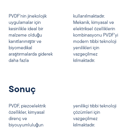
PVDF’nin jinekolojik
kullanılmaktadır.
uygulamalar için
Mekanik, kimyasal ve
kesinlikle ideal bir
elektriksel özelliklerin
malzeme olduğu
kombinasyonu PVDF’yi
kanıtlanmıştır ve
modern tıbbi teknoloji
biyomedikal
yenilikleri için
araştırmalarda giderek
vazgeçilmez
daha fazla
kılmaktadır.
Sonuç
PVDF, piezoelektrik
yenilikçi tıbbi teknoloji
özellikler, kimyasal
çözümleri için
direnç ve
vazgeçilmez
biyouyumluluğun
kılmaktadır.