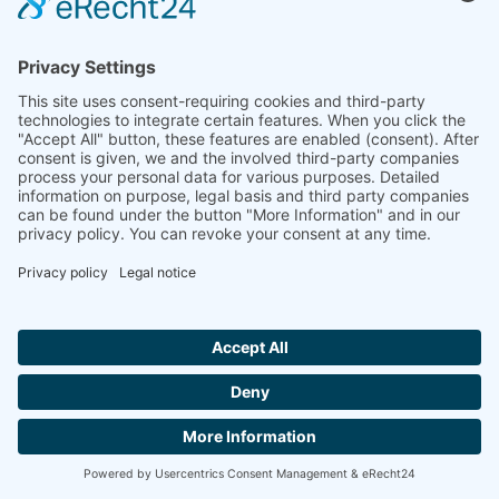
Hindistan
Linseis Thermal Analysis India Pvt. Ltd.
Plot 65, 2nd Floor, Sai Enclave,
Sector 23, Dwarka, 110077 Yeni Delhi
+91-11-42883851
sales@linseis.in
Hallo ich bin LINAI! Wie kann ich dir
helfen?
HABER
ŞIRKET
KÜNYE
VERI
BIZE
GTC
BÜLTENI
KORUMA
ULAŞIN
BIZE ULAŞIN