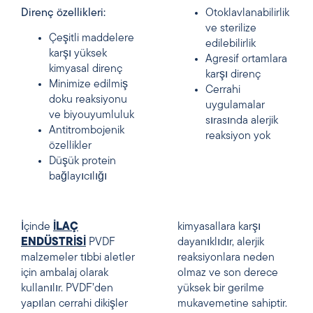
Direnç özellikleri:
Otoklavlanabilirlik
ve sterilize
Çeşitli maddelere
edilebilirlik
karşı yüksek
Agresif ortamlara
kimyasal direnç
karşı direnç
Minimize edilmiş
Cerrahi
doku reaksiyonu
uygulamalar
ve biyouyumluluk
sırasında alerjik
Antitrombojenik
reaksiyon yok
özellikler
Düşük protein
bağlayıcılığı
İçinde
İLAÇ
kimyasallara karşı
ENDÜSTRİSİ
PVDF
dayanıklıdır, alerjik
malzemeler tıbbi aletler
reaksiyonlara neden
için ambalaj olarak
olmaz ve son derece
kullanılır. PVDF’den
yüksek bir gerilme
yapılan cerrahi dikişler
mukavemetine sahiptir.