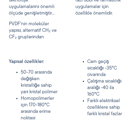
teknolojik
fazı tıbbi ve farmasötik
uygulamalarını önemli
uygulamalar için
ölçüde genişletmiştir…
özellikle önemlidir.
PVDF’nin moleküler
yapısı, alternatif CH₂ ve
CF₂ gruplarından
Yapısal özellikler:
Cam geçiş
sıcaklığı -35°C
50-70 arasında
civarında
değişken
Çalışma sıcaklığı
kristalliğe sahip
aralığı -40 ila
yarı kristal polimer
160°C
Homopolimerler
Farklı elektriksel
için 170-180°C
özelliklere sahip
arasında erime
farklı kristal fazlar
noktası