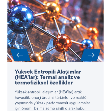
Yüksek Entropili Alaşımlar
(HEA’lar): Termal analiz ve
termofiziksel özellikler
Yüksek entropili alaşımlar (HEA’lar) artık
havacılık, enerji üretimi, türbinler ve reaktör
yapımında yüksek performanslı uygulamalar
için önemli bir malzeme sınıfı olarak kabul
edilmektedir. Karmaşık, çok bileşenli bileşimleri
nedeniyle, yüksek mukavemet, sıcaklık ve
oksidasyon direncinin benzersiz
kombinasyonlarını sergilerler – ancak aynı