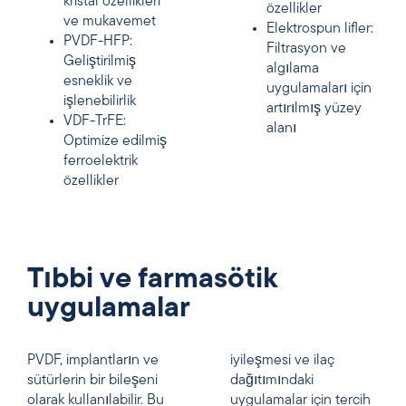
kristal özellikleri
özellikler
ve mukavemet
Elektrospun lifler:
PVDF-HFP:
Filtrasyon ve
Geliştirilmiş
algılama
esneklik ve
uygulamaları için
işlenebilirlik
artırılmış yüzey
VDF-TrFE:
alanı
Optimize edilmiş
ferroelektrik
özellikler
Tıbbi ve farmasötik
uygulamalar
PVDF, implantların ve
iyileşmesi ve ilaç
sütürlerin bir bileşeni
dağıtımındaki
olarak kullanılabilir. Bu
uygulamalar için tercih