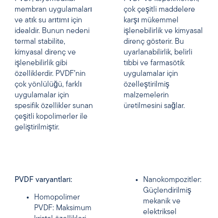
membran uygulamaları
çok çeşitli maddelere
ve atık su arıtımı için
karşı mükemmel
idealdir. Bunun nedeni
işlenebilirlik ve kimyasal
termal stabilite,
direnç gösterir. Bu
kimyasal direnç ve
uyarlanabilirlik, belirli
işlenebilirlik gibi
tıbbi ve farmasötik
özelliklerdir. PVDF’nin
uygulamalar için
çok yönlülüğü, farklı
özelleştirilmiş
uygulamalar için
malzemelerin
spesifik özellikler sunan
üretilmesini sağlar.
çeşitli kopolimerler ile
geliştirilmiştir.
PVDF varyantları:
Nanokompozitler:
Güçlendirilmiş
Homopolimer
mekanik ve
PVDF: Maksimum
elektriksel