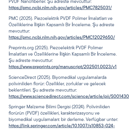
PVDF Nanofiberler. Şu adreste mevcuttur:
https://pmc.ncbi.nlm.nih.gov/articles/PMC7825031/
PMC (2025). Piezoelektrik PVDF Polimer İmalatları ve
Özelliklerine İlişkin Kapsamlı Bir İnceleme. Şu adreste
mevcuttur:
https://pmc.ncbi.nlm.nih.gov/articles/PMC12029650/
Preprints.org (2025). Piezoelektrik PVDF Polimer
İmalatları ve Özelliklerine İlişkin Kapsamlı Bir İnceleme.
Şu adreste mevcuttur:
https://www.preprints.org/manuscript/202501.0023/v1
ScienceDirect (2025). Biyomedikal uygulamalarda
poliviniliden florür: Özellikler, zorluklar ve gelecek
beklentileri. Şu adreste mevcuttur:
https://www.sciencedirect.com/science/article/pii/S0014
Springer Malzeme Bilimi Dergisi (2024). Poliviniliden
florürün (PVDF) özellikleri, karakterizasyonu ve
biyomedikal uygulamaları: bir derleme. Verfügbar unter:
https://link.springer.com/article/10.1007/s10853-024-