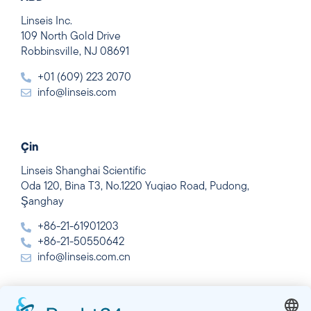
Linseis Inc.
109 North Gold Drive
Robbinsville, NJ 08691
+01 (609) 223 2070
info@linseis.com
Çin
Linseis Shanghai Scientific
Oda 120, Bina T3, No.1220 Yuqiao Road, Pudong,
Şanghay
+86-21-61901203
+86-21-50550642
info@linseis.com.cn