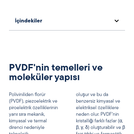
İçindekiler
PVDF'nin temelleri ve
moleküler yapısı
Poliviniliden florür
oluşur ve bu da
(PVDF), piezoelektrik ve
benzersiz kimyasal ve
piroelektrik özelliklerinin
elektriksel özelliklere
yanı sıra mekanik,
neden olur. PVDF’nin
kimyasal ve termal
kristalliği farklı fazlar (α,
direnci nedeniyle
β, γ, δ) oluşturabilir ve β