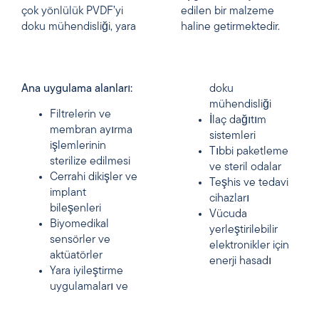
çok yönlülük PVDF’yi
edilen bir malzeme
doku mühendisliği, yara
haline getirmektedir.
Ana uygulama alanları:
doku
mühendisliği
Filtrelerin ve
İlaç dağıtım
membran ayırma
sistemleri
işlemlerinin
Tıbbi paketleme
sterilize edilmesi
ve steril odalar
Cerrahi dikişler ve
Teşhis ve tedavi
implant
cihazları
bileşenleri
Vücuda
Biyomedikal
yerleştirilebilir
sensörler ve
elektronikler için
aktüatörler
enerji hasadı
Yara iyileştirme
uygulamaları ve