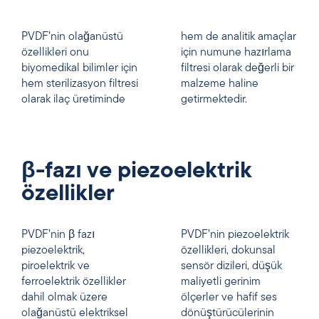
PVDF’nin olağanüstü
hem de analitik amaçlar
özellikleri onu
için numune hazırlama
biyomedikal bilimler için
filtresi olarak değerli bir
hem sterilizasyon filtresi
malzeme haline
olarak ilaç üretiminde
getirmektedir.
β-fazı ve piezoelektrik
özellikler
PVDF’nin β fazı
PVDF’nin piezoelektrik
piezoelektrik,
özellikleri, dokunsal
piroelektrik ve
sensör dizileri, düşük
ferroelektrik özellikler
maliyetli gerinim
dahil olmak üzere
ölçerler ve hafif ses
olağanüstü elektriksel
dönüştürücülerinin