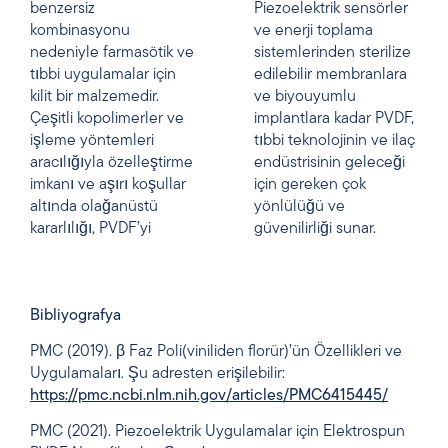
benzersiz
Piezoelektrik sensörler
kombinasyonu
ve enerji toplama
nedeniyle farmasötik ve
sistemlerinden sterilize
tıbbi uygulamalar için
edilebilir membranlara
kilit bir malzemedir.
ve biyouyumlu
Çeşitli kopolimerler ve
implantlara kadar PVDF,
işleme yöntemleri
tıbbi teknolojinin ve ilaç
aracılığıyla özelleştirme
endüstrisinin geleceği
imkanı ve aşırı koşullar
için gereken çok
altında olağanüstü
yönlülüğü ve
kararlılığı, PVDF’yi
güvenilirliği sunar.
Bibliyografya
PMC (2019). β Faz Poli(viniliden florür)’ün Özellikleri ve
Uygulamaları. Şu adresten erişilebilir:
https://pmc.ncbi.nlm.nih.gov/articles/PMC6415445/
PMC (2021). Piezoelektrik Uygulamalar için Elektrospun