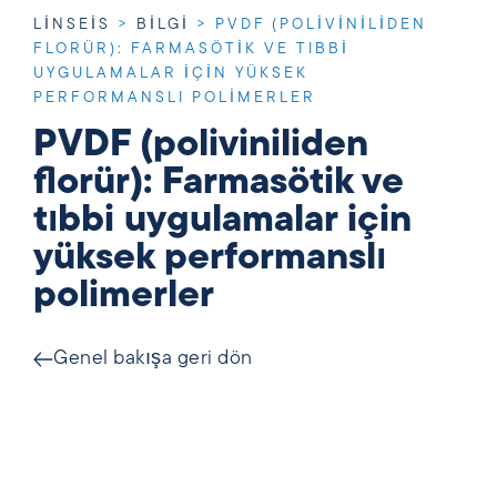
LINSEIS
>
BILGI
>
PVDF (POLIVINILIDEN
FLORÜR): FARMASÖTIK VE TIBBI
UYGULAMALAR IÇIN YÜKSEK
PERFORMANSLI POLIMERLER
PVDF (poliviniliden
florür): Farmasötik ve
tıbbi uygulamalar için
yüksek performanslı
polimerler
Genel bakışa geri dön