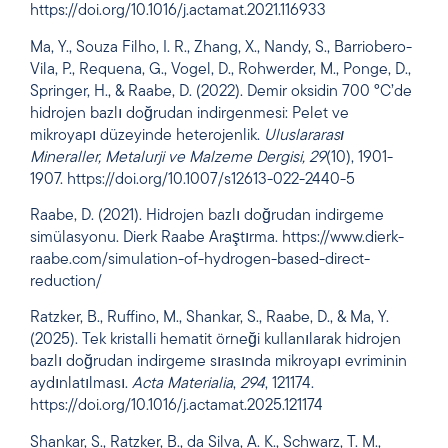
https://doi.org/10.1016/j.actamat.2021.116933
Ma, Y., Souza Filho, I. R., Zhang, X., Nandy, S., Barriobero-
Vila, P., Requena, G., Vogel, D., Rohwerder, M., Ponge, D.,
Springer, H., & Raabe, D. (2022). Demir oksidin 700 °C’de
hidrojen bazlı doğrudan indirgenmesi: Pelet ve
mikroyapı düzeyinde heterojenlik.
Uluslararası
Mineraller, Metalurji ve Malzeme Dergisi,
29
(10), 1901-
1907. https://doi.org/10.1007/s12613-022-2440-5
Raabe, D. (2021). Hidrojen bazlı doğrudan indirgeme
simülasyonu. Dierk Raabe Araştırma. https://www.dierk-
raabe.com/simulation-of-hydrogen-based-direct-
reduction/
Ratzker, B., Ruffino, M., Shankar, S., Raabe, D., & Ma, Y.
(2025). Tek kristalli hematit örneği kullanılarak hidrojen
bazlı doğrudan indirgeme sırasında mikroyapı evriminin
aydınlatılması.
Acta Materialia
,
294
, 121174.
https://doi.org/10.1016/j.actamat.2025.121174
Shankar, S., Ratzker, B., da Silva, A. K., Schwarz, T. M.,