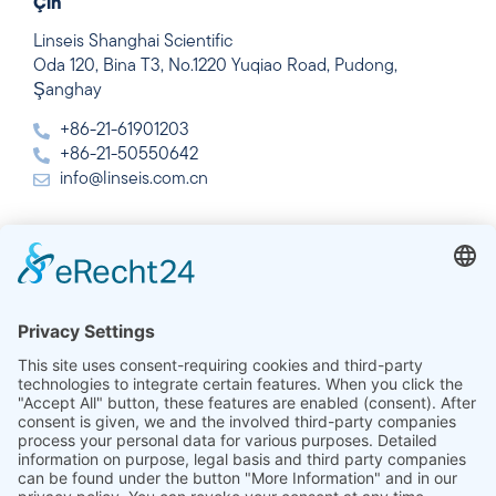
Çin
Linseis Shanghai Scientific
Oda 120, Bina T3, No.1220 Yuqiao Road, Pudong,
Şanghay
+86-21-61901203
+86-21-50550642
info@linseis.com.cn
Hindistan
Linseis Thermal Analysis India Pvt. Ltd.
Plot 65, 2nd Floor, Sai Enclave,
Sector 23, Dwarka, 110077 Yeni Delhi
+91-11-42883851
sales@linseis.in