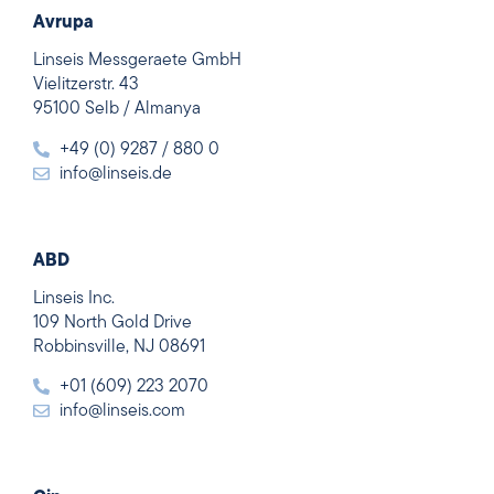
Avrupa
Linseis Messgeraete GmbH
Vielitzerstr. 43
95100 Selb / Almanya
+49 (0) 9287 / 880 0
info@linseis.de
ABD
Linseis Inc.
109 North Gold Drive
Robbinsville, NJ 08691
+01 (609) 223 2070
info@linseis.com