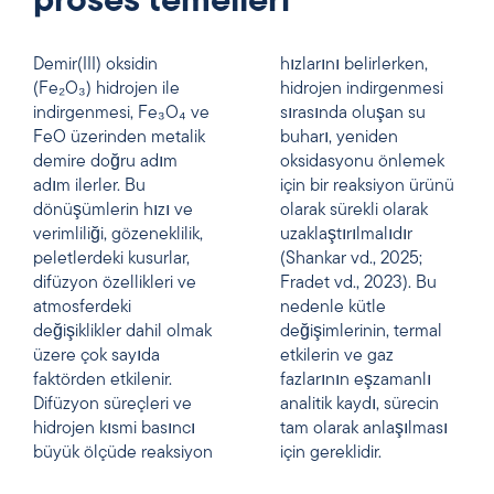
proses temelleri
Demir(III) oksidin
hızlarını belirlerken,
(Fe₂O₃) hidrojen ile
hidrojen indirgenmesi
indirgenmesi, Fe₃O₄ ve
sırasında oluşan su
FeO üzerinden metalik
buharı, yeniden
demire doğru adım
oksidasyonu önlemek
adım ilerler. Bu
için bir reaksiyon ürünü
dönüşümlerin hızı ve
olarak sürekli olarak
verimliliği, gözeneklilik,
uzaklaştırılmalıdır
peletlerdeki kusurlar,
(Shankar vd., 2025;
difüzyon özellikleri ve
Fradet vd., 2023). Bu
atmosferdeki
nedenle kütle
değişiklikler dahil olmak
değişimlerinin, termal
üzere çok sayıda
etkilerin ve gaz
faktörden etkilenir.
fazlarının eşzamanlı
Difüzyon süreçleri ve
analitik kaydı, sürecin
hidrojen kısmi basıncı
tam olarak anlaşılması
büyük ölçüde reaksiyon
için gereklidir.