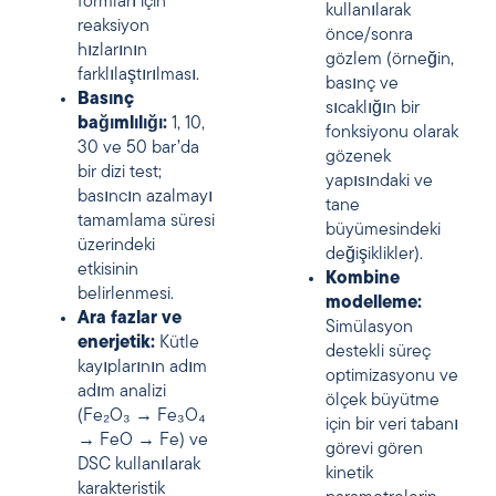
formları için
kullanılarak
reaksiyon
önce/sonra
hızlarının
gözlem (örneğin,
farklılaştırılması.
basınç ve
Basınç
sıcaklığın bir
bağımlılığı:
1, 10,
fonksiyonu olarak
30 ve 50 bar’da
gözenek
bir dizi test;
yapısındaki ve
basıncın azalmayı
tane
tamamlama süresi
büyümesindeki
üzerindeki
değişiklikler).
etkisinin
Kombine
belirlenmesi.
modelleme:
Ara fazlar ve
Simülasyon
enerjetik:
Kütle
destekli süreç
kayıplarının adım
optimizasyonu ve
adım analizi
ölçek büyütme
(Fe₂O₃ → Fe₃O₄
için bir veri tabanı
→ FeO → Fe) ve
görevi gören
DSC kullanılarak
kinetik
karakteristik