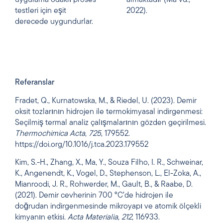
uygulama odaklı proses
almaktadır (Ma vd.,
testleri için eşit
2022).
derecede uygundurlar.
Referanslar
Fradet, Q., Kurnatowska, M., & Riedel, U. (2023). Demir
oksit tozlarının hidrojen ile termokimyasal indirgenmesi:
Seçilmiş termal analiz çalışmalarının gözden geçirilmesi.
Thermochimica Acta
,
725
, 179552.
https://doi.org/10.1016/j.tca.2023.179552
Kim, S.-H., Zhang, X., Ma, Y., Souza Filho, I. R., Schweinar,
K., Angenendt, K., Vogel, D., Stephenson, L., El-Zoka, A.,
Mianroodi, J. R., Rohwerder, M., Gault, B., & Raabe, D.
(2021). Demir cevherinin 700 °C’de hidrojen ile
doğrudan indirgenmesinde mikroyapı ve atomik ölçekli
kimyanın etkisi.
Acta Materialia
,
212
, 116933.