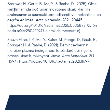
Brouwer, H., Gault, B., Ma, Y., & Raabe, D. (2025). Oksit
karışımlarında doğrudan indirgeme sıcaklıklarının
azalmasının arkasındaki termodinamik ve mekanizmanın
deşifre edilmesi.
Acta Materialia
,
282
, 120445.
https://doi.org/10.1016/j.actamat.2025.05358 (arXiv ön
baskı arXiv:2504.12947 olarak da mevcuttur)
Souza Filho, I. R., Ma, Y., Kulse, M., Ponge, D., Gault, B.,
Springer, H., & Raabe, D. (2021). Demir cevherinin
hidrojen plazma indirgemesi ile sürdürülebilir çelik:
proses, kinetik, mikroyapı, kimya.
Acta Materialia
,
213
,
116971. https://doi.org/10.1016/j.actamat.2021.116971