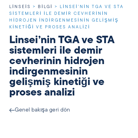
LINSEIS
>
BILGI
>
LINSEI’NIN TGA VE STA
SISTEMLERI ILE DEMIR CEVHERININ
HIDROJEN INDIRGENMESININ GELIŞMIŞ
KINETIĞI VE PROSES ANALIZI
Linsei’nin TGA ve STA
sistemleri ile demir
cevherinin hidrojen
indirgenmesinin
gelişmiş kinetiği ve
proses analizi
Genel bakışa geri dön