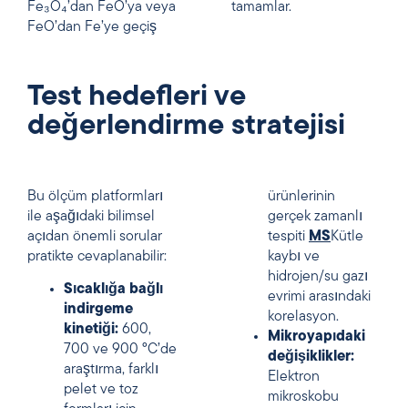
Fe₃O₄’dan FeO’ya veya
tamamlar.
FeO’dan Fe’ye geçiş
Test hedefleri ve
değerlendirme stratejisi
Bu ölçüm platformları
ürünlerinin
ile aşağıdaki bilimsel
gerçek zamanlı
açıdan önemli sorular
tespiti
MS
Kütle
pratikte cevaplanabilir:
kaybı ve
hidrojen/su gazı
Sıcaklığa bağlı
evrimi arasındaki
indirgeme
korelasyon.
kinetiği:
600,
Mikroyapıdaki
700 ve 900 °C’de
değişiklikler:
araştırma, farklı
Elektron
pelet ve toz
mikroskobu