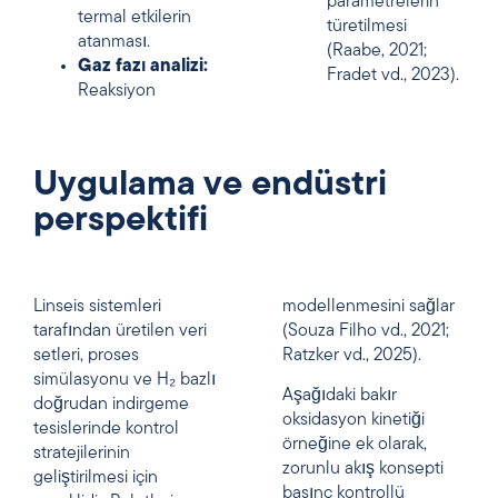
parametrelerin
termal etkilerin
türetilmesi
atanması.
(Raabe, 2021;
Gaz fazı analizi:
Fradet vd., 2023).
Reaksiyon
Uygulama ve endüstri
perspektifi
Linseis sistemleri
modellenmesini sağlar
tarafından üretilen veri
(Souza Filho vd., 2021;
setleri, proses
Ratzker vd., 2025).
simülasyonu ve H₂ bazlı
Aşağıdaki bakır
doğrudan indirgeme
oksidasyon kinetiği
tesislerinde kontrol
örneğine ek olarak,
stratejilerinin
zorunlu akış konsepti
geliştirilmesi için
basınç kontrollü