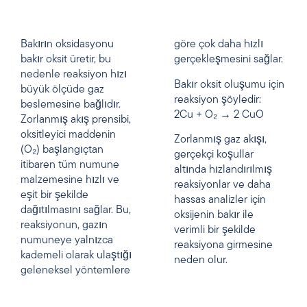
Bakırın oksidasyonu
göre çok daha hızlı
bakır oksit üretir, bu
gerçekleşmesini sağlar.
nedenle reaksiyon hızı
Bakır oksit oluşumu için
büyük ölçüde gaz
reaksiyon şöyledir:
beslemesine bağlıdır.
2Cu + O₂ → 2 CuO
Zorlanmış akış prensibi,
oksitleyici maddenin
Zorlanmış gaz akışı,
(O₂) başlangıçtan
gerçekçi koşullar
itibaren tüm numune
altında hızlandırılmış
malzemesine hızlı ve
reaksiyonlar ve daha
eşit bir şekilde
hassas analizler için
dağıtılmasını sağlar. Bu,
oksijenin bakır ile
reaksiyonun, gazın
verimli bir şekilde
numuneye yalnızca
reaksiyona girmesine
kademeli olarak ulaştığı
neden olur.
geleneksel yöntemlere