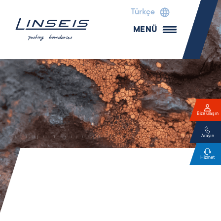
Türkçe
MENÜ
Bize ulaşın
Arayın
Hizmet