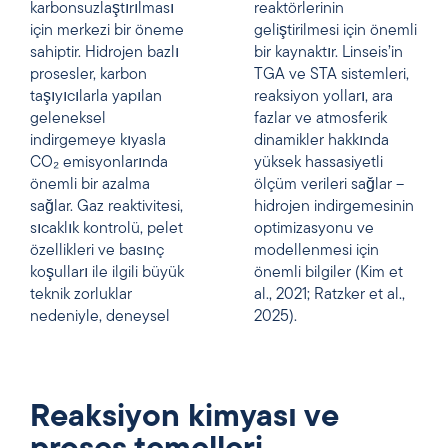
karbonsuzlaştırılması
reaktörlerinin
için merkezi bir öneme
geliştirilmesi için önemli
sahiptir. Hidrojen bazlı
bir kaynaktır. Linseis’in
prosesler, karbon
TGA ve STA sistemleri,
taşıyıcılarla yapılan
reaksiyon yolları, ara
geleneksel
fazlar ve atmosferik
indirgemeye kıyasla
dinamikler hakkında
CO₂ emisyonlarında
yüksek hassasiyetli
önemli bir azalma
ölçüm verileri sağlar –
sağlar. Gaz reaktivitesi,
hidrojen indirgemesinin
sıcaklık kontrolü, pelet
optimizasyonu ve
özellikleri ve basınç
modellenmesi için
koşulları ile ilgili büyük
önemli bilgiler (Kim et
teknik zorluklar
al., 2021; Ratzker et al.,
nedeniyle, deneysel
2025).
Reaksiyon kimyası ve