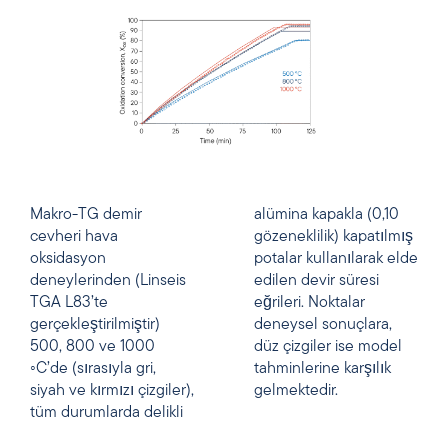
Makro-TG demir
alümina kapakla (0,10
cevheri hava
gözeneklilik) kapatılmış
oksidasyon
potalar kullanılarak elde
deneylerinden (Linseis
edilen devir süresi
TGA L83’te
eğrileri. Noktalar
gerçekleştirilmiştir)
deneysel sonuçlara,
500, 800 ve 1000
düz çizgiler ise model
◦C’de (sırasıyla gri,
tahminlerine karşılık
siyah ve kırmızı çizgiler),
gelmektedir.
tüm durumlarda delikli