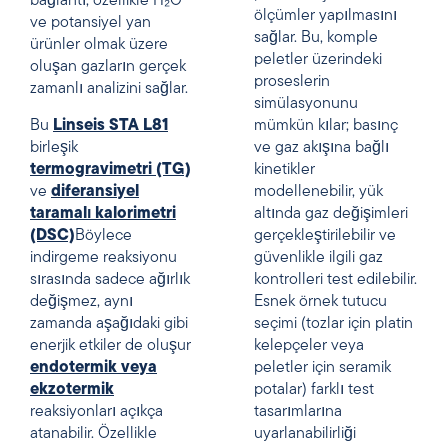
bağlantı, özellikle H₂O
ölçümler yapılmasını
ve potansiyel yan
sağlar. Bu, komple
ürünler olmak üzere
peletler üzerindeki
oluşan gazların gerçek
proseslerin
zamanlı analizini sağlar.
simülasyonunu
Bu
Linseis STA L81
mümkün kılar; basınç
birleşik
ve gaz akışına bağlı
termogravimetri (TG)
kinetikler
ve
diferansiyel
modellenebilir, yük
taramalı kalorimetri
altında gaz değişimleri
(DSC)
Böylece
gerçekleştirilebilir ve
indirgeme reaksiyonu
güvenlikle ilgili gaz
sırasında sadece ağırlık
kontrolleri test edilebilir.
değişmez, aynı
Esnek örnek tutucu
zamanda aşağıdaki gibi
seçimi (tozlar için platin
enerjik etkiler de oluşur
kelepçeler veya
endotermik veya
peletler için seramik
ekzotermik
potalar) farklı test
reaksiyonları açıkça
tasarımlarına
atanabilir. Özellikle
uyarlanabilirliği