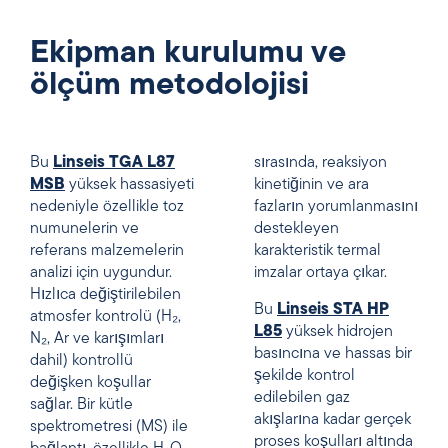
Ekipman kurulumu ve
ölçüm metodolojisi
Bu
Linseis TGA L87
sırasında, reaksiyon
MSB
yüksek hassasiyeti
kinetiğinin ve ara
nedeniyle özellikle toz
fazların yorumlanmasını
numunelerin ve
destekleyen
referans malzemelerin
karakteristik termal
analizi için uygundur.
imzalar ortaya çıkar.
Hızlıca değiştirilebilen
Bu
Linseis STA HP
atmosfer kontrolü (H₂,
L85
yüksek hidrojen
N₂, Ar ve karışımları
basıncına ve hassas bir
dahil) kontrollü
şekilde kontrol
değişken koşullar
edilebilen gaz
sağlar. Bir kütle
akışlarına kadar gerçek
spektrometresi (MS) ile
proses koşulları altında