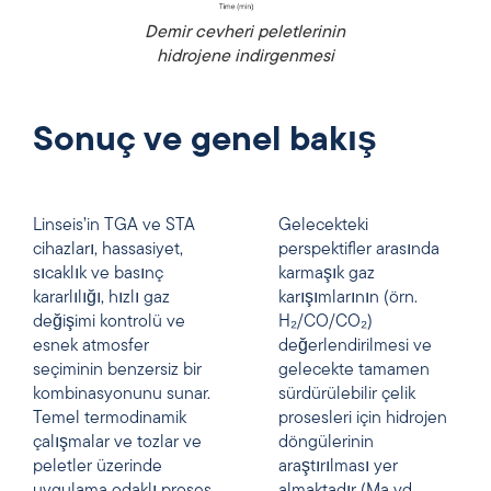
Demir cevheri peletlerinin
hidrojene indirgenmesi
Sonuç ve genel bakış
Linseis’in TGA ve STA
Gelecekteki
cihazları, hassasiyet,
perspektifler arasında
sıcaklık ve basınç
karmaşık gaz
kararlılığı, hızlı gaz
karışımlarının (örn.
değişimi kontrolü ve
H₂/CO/CO₂)
esnek atmosfer
değerlendirilmesi ve
seçiminin benzersiz bir
gelecekte tamamen
kombinasyonunu sunar.
sürdürülebilir çelik
Temel termodinamik
prosesleri için hidrojen
çalışmalar ve tozlar ve
döngülerinin
peletler üzerinde
araştırılması yer