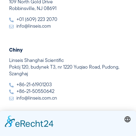
109 North Gold Drive
Robbinsville, NJ 08691
+01 (609) 223 2070
info@linseis.com
Chiny
Linseis Shanghai Scientific
Pokój 120, budynek T3, nr 1220 Yuqiao Road, Pudong,
Szanghaj
+86-21-61901203
+86-21-50550642
info@linseis.com.cn
Indie
Linseis Thermal Analysis India Pvt. Ltd.