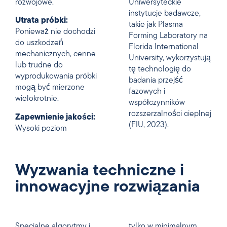
rozwojowe.
Uniwersyteckie
instytucje badawcze,
Utrata próbki:
takie jak Plasma
Ponieważ nie dochodzi
Forming Laboratory na
do uszkodzeń
Florida International
mechanicznych, cenne
University, wykorzystują
lub trudne do
tę technologię do
wyprodukowania próbki
badania przejść
mogą być mierzone
fazowych i
wielokrotnie.
współczynników
rozszerzalności cieplnej
Zapewnienie jakości:
(FIU, 2023).
Wysoki poziom
Wyzwania techniczne i
innowacyjne rozwiązania
Specjalne algorytmy i
tylko w minimalnym