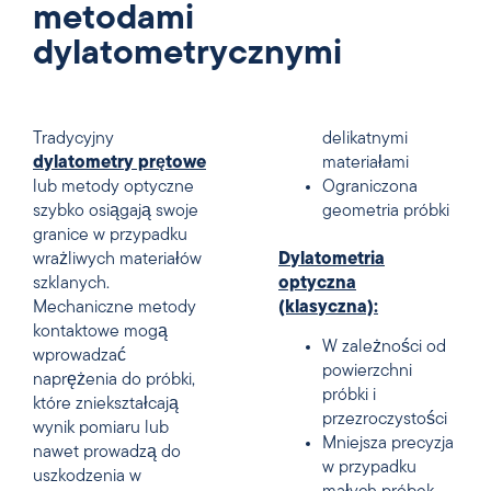
metodami
dylatometrycznymi
Tradycyjny
delikatnymi
dylatometry prętowe
materiałami
lub metody optyczne
Ograniczona
szybko osiągają swoje
geometria próbki
granice w przypadku
wrażliwych materiałów
Dylatometria
szklanych.
optyczna
Mechaniczne metody
(klasyczna):
kontaktowe mogą
W zależności od
wprowadzać
powierzchni
naprężenia do próbki,
próbki i
które zniekształcają
przezroczystości
wynik pomiaru lub
Mniejsza precyzja
nawet prowadzą do
w przypadku
uszkodzenia w