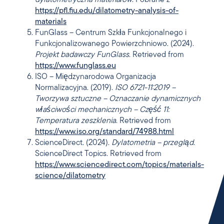
https://pfl.fiu.edu/dilatometry-analysis-of-
materials
FunGlass – Centrum Szkła Funkcjonalnego i
Funkcjonalizowanego Powierzchniowo. (2024).
Projekt badawczy FunGlass
. Retrieved from
https://www.funglass.eu
ISO – Międzynarodowa Organizacja
Normalizacyjna. (2019).
ISO 6721-11:2019 –
Tworzywa sztuczne – Oznaczanie dynamicznych
właściwości mechanicznych – Część 11:
Temperatura zeszklenia
. Retrieved from
https://www.iso.org/standard/74988.html
ScienceDirect. (2024).
Dylatometria – przegląd
.
ScienceDirect Topics. Retrieved from
https://www.sciencedirect.com/topics/materials-
science/dilatometry