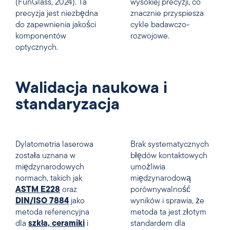
(FunGlass, 2024). Ta
wysokiej precyzji, co
precyzja jest niezbędna
znacznie przyspiesza
do zapewnienia jakości
cykle badawczo-
komponentów
rozwojowe.
optycznych.
Walidacja naukowa i
standaryzacja
Dylatometria laserowa
Brak systematycznych
została uznana w
błędów kontaktowych
międzynarodowych
umożliwia
normach, takich jak
międzynarodową
ASTM E228
oraz
porównywalność
DIN/ISO 7884
jako
wyników i sprawia, że
metoda referencyjna
metoda ta jest złotym
dla
szkła, ceramiki
i
standardem dla