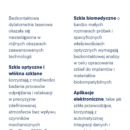
Bezkontaktowa
Szkła biomedyczne
o
dylatometria laserowa
bardzo małych
okazała się
rozmiarach próbek i
niezastąpiona w
specyficznych
różnych obszarach
właściwościach
zaawansowanych
optycznych wymagają
technologii:
bezkontaktowej analizy
w celu opracowania
Szkła optyczne i
szkieł do implantów i
włókna szklane
materiałów
korzystają z możliwości
biokompatybilnych.
badania procesów
odprężania i relaksacji
Aplikacje
w precyzyjnie
elektroniczne
, takie jak
zdefiniowanej
szkła przewodzące,
atmosferze bez wpływu
korzystają z
czynników
automatycznej
mechanicznych
integracji danych i