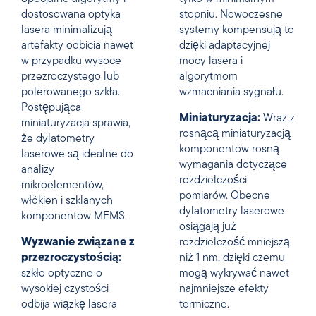
dostosowana optyka
stopniu. Nowoczesne
lasera minimalizują
systemy kompensują to
artefakty odbicia nawet
dzięki adaptacyjnej
w przypadku wysoce
mocy lasera i
przezroczystego lub
algorytmom
polerowanego szkła.
wzmacniania sygnału.
Postępująca
Miniaturyzacja:
Wraz z
miniaturyzacja sprawia,
rosnącą miniaturyzacją
że dylatometry
komponentów rosną
laserowe są idealne do
wymagania dotyczące
analizy
rozdzielczości
mikroelementów,
pomiarów. Obecne
włókien i szklanych
dylatometry laserowe
komponentów MEMS.
osiągają już
Wyzwanie związane z
rozdzielczość mniejszą
przezroczystością:
niż 1 nm, dzięki czemu
szkło optyczne o
mogą wykrywać nawet
wysokiej czystości
najmniejsze efekty
odbija wiązkę lasera
termiczne.