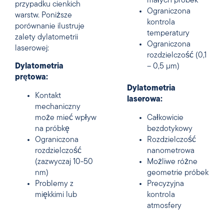
małych próbek
przypadku cienkich
Ograniczona
warstw. Poniższe
kontrola
porównanie ilustruje
temperatury
zalety dylatometrii
Ograniczona
laserowej:
rozdzielczość (0,1
Dylatometria
– 0,5 µm)
prętowa:
Dylatometria
Kontakt
laserowa:
mechaniczny
może mieć wpływ
Całkowicie
na próbkę
bezdotykowy
Ograniczona
Rozdzielczość
rozdzielczość
nanometrowa
(zazwyczaj 10-50
Możliwe różne
nm)
geometrie próbek
Problemy z
Precyzyjna
miękkimi lub
kontrola
atmosfery