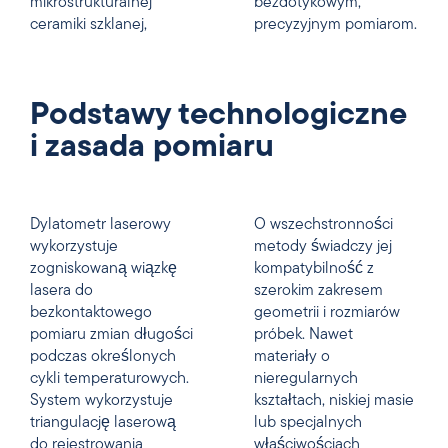
mikrostrukturalnej
bezdotykowym,
ceramiki szklanej,
precyzyjnym pomiarom.
Podstawy technologiczne
i zasada pomiaru
Dylatometr laserowy
O wszechstronności
wykorzystuje
metody świadczy jej
zogniskowaną wiązkę
kompatybilność z
lasera do
szerokim zakresem
bezkontaktowego
geometrii i rozmiarów
pomiaru zmian długości
próbek. Nawet
podczas określonych
materiały o
cykli temperaturowych.
nieregularnych
System wykorzystuje
kształtach, niskiej masie
triangulację laserową
lub specjalnych
do rejestrowania
właściwościach