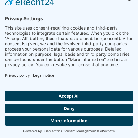
+01 (609) 223 2070
info@linseis.com
Chiny
Linseis Shanghai Scientific
Pokój 120, budynek T3, nr 1220 Yuqiao Road, Pudong,
Szanghaj
+86-21-61901203
+86-21-50550642
info@linseis.com.cn
Hallo ich bin LINAI! Wie kann ich dir
helfen?
Indie
Linseis Thermal Analysis India Pvt. Ltd.
Plot 65, 2nd Floor, Sai Enclave,
SKONTAKTUJ