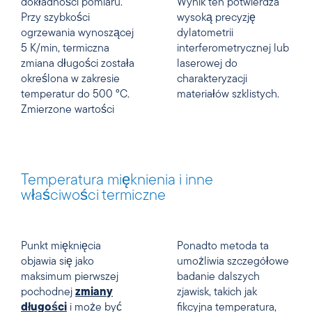
dokładności pomiaru.
Wynik ten potwierdza
Przy szybkości
wysoką precyzję
ogrzewania wynoszącej
dylatometrii
5 K/min, termiczna
interferometrycznej lub
zmiana długości została
laserowej do
określona w zakresie
charakteryzacji
temperatur do 500 °C.
materiałów szklistych.
Zmierzone wartości
Temperatura mięknienia i inne
właściwości termiczne
Punkt mięknięcia
Ponadto metoda ta
objawia się jako
umożliwia szczegółowe
maksimum pierwszej
badanie dalszych
pochodnej
zmiany
zjawisk, takich jak
długości
i może być
fikcyjna temperatura,