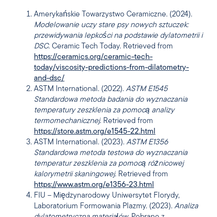
Amerykańskie Towarzystwo Ceramiczne. (2024).
Modelowanie uczy stare psy nowych sztuczek:
przewidywania lepkości na podstawie dylatometrii i
DSC
. Ceramic Tech Today. Retrieved from
https://ceramics.org/ceramic-tech-
today/viscosity-predictions-from-dilatometry-
and-dsc/
ASTM International. (2022).
ASTM E1545
Standardowa metoda badania do wyznaczania
temperatury zeszklenia za pomocą analizy
termomechanicznej
. Retrieved from
https://store.astm.org/e1545-22.html
ASTM International. (2023).
ASTM E1356
Standardowa metoda testowa do wyznaczania
temperatur zeszklenia za pomocą różnicowej
kalorymetrii skaningowej
. Retrieved from
https://www.astm.org/e1356-23.html
FIU – Międzynarodowy Uniwersytet Florydy,
Laboratorium Formowania Plazmy. (2023).
Analiza
dylatometryczna materiałów
. Pobrane z