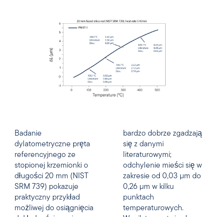
Badanie
bardzo dobrze zgadzają
dylatometryczne pręta
się z danymi
referencyjnego ze
literaturowymi;
stopionej krzemionki o
odchylenie mieści się w
długości 20 mm (NIST
zakresie od 0,03 µm do
SRM 739) pokazuje
0,26 µm w kilku
praktyczny przykład
punktach
możliwej do osiągnięcia
temperaturowych.