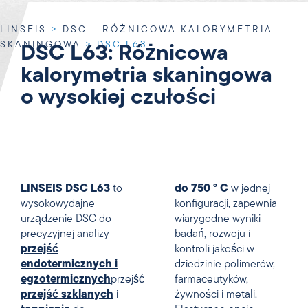
LINSEIS
>
DSC – RÓŻNICOWA KALORYMETRIA
SKANINGOWA
>
DSC L63
DSC L63: Różnicowa
kalorymetria skaningowa
o wysokiej czułości
LINSEIS DSC L63
to
do 750 ° C
w jednej
wysokowydajne
konfiguracji, zapewnia
urządzenie DSC do
wiarygodne wyniki
precyzyjnej analizy
badań, rozwoju i
przejść
kontroli jakości w
endotermicznych i
dziedzinie polimerów,
egzotermicznych
przejść
farmaceutyków,
przejść szklanych
i
żywności i metali.