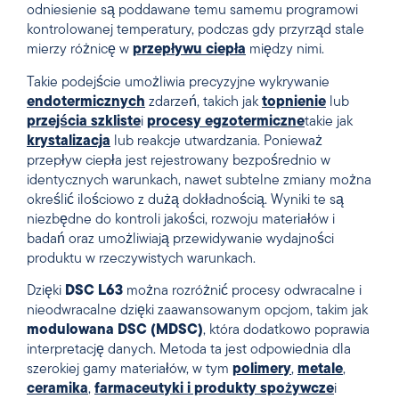
odniesienie są poddawane temu samemu programowi
kontrolowanej temperatury, podczas gdy przyrząd stale
mierzy różnicę w
przepływu ciepła
między nimi.
Takie podejście umożliwia precyzyjne wykrywanie
endotermicznych
zdarzeń, takich jak
topnienie
lub
przejścia szkliste
i
procesy egzotermiczne
takie jak
krystalizacja
lub reakcje utwardzania. Ponieważ
przepływ ciepła jest rejestrowany bezpośrednio w
identycznych warunkach, nawet subtelne zmiany można
określić ilościowo z dużą dokładnością. Wyniki te są
niezbędne do kontroli jakości, rozwoju materiałów i
badań oraz umożliwiają przewidywanie wydajności
produktu w rzeczywistych warunkach.
Dzięki
DSC L63
można rozróżnić procesy odwracalne i
nieodwracalne dzięki zaawansowanym opcjom, takim jak
modulowana DSC (MDSC)
, która dodatkowo poprawia
interpretację danych. Metoda ta jest odpowiednia dla
szerokiej gamy materiałów, w tym
polimery
,
metale
,
ceramika
,
farmaceutyki i produkty spożywcze
i