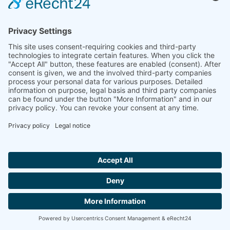
Związek z cieczami
Identyfikacja produktu
Stabilność termiczna
Relacja Solidus
Czystość
Hallo ich bin LINAI! Wie kann ich dir
helfen?
Masz jakieś pytania?
Jesteśmy do Twojej
SKONTAKTUJ