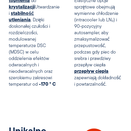
topnienia
do
Elastyczne opcje
krystalizacji
Utwardzanie
sprzętowe obejmują
i
stabilność
wymienne chłodzenie
utleniania
. Dzięki
(intracooler lub LN₂) i
doskonałej czułości i
90-pozycyjny
rozdzielczości,
autosampler, aby
modulowanej
zmaksymalizować
temperaturze DSC
przepustowość,
(MDSC) w celu
podczas gdy piec do
oddzielenia efektów
srebra i prawdziwy
odwracalnych i
przepływ ciepła
nieodwracalnych oraz
przepływ ciepła
szerokiemu zakresowi
zapewniają dokładność
temperatur od
-170 ° C
i powtarzalność.