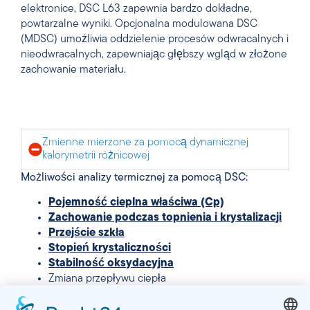
elektronice, DSC L63 zapewnia bardzo dokładne,
powtarzalne wyniki. Opcjonalna modulowana DSC
(MDSC) umożliwia oddzielenie procesów odwracalnych i
nieodwracalnych, zapewniając głębszy wgląd w złożone
zachowanie materiału.
Zmienne mierzone za pomocą dynamicznej
kalorymetrii różnicowej
Możliwości analizy termicznej za pomocą DSC:
Pojemność cieplna właściwa (Cp)
Zachowanie podczas topnienia i krystalizacji
Przejście szkła
Stopień krystaliczności
Stabilność oksydacyjna
Zmiana przepływu ciepła
Przejścia endotermiczne i egzotermiczne
Wyznaczanie entalpii