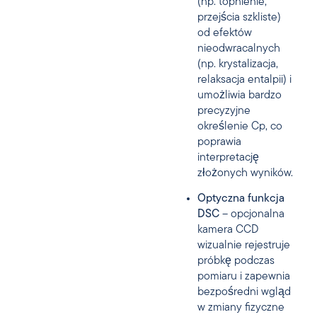
(np. topnienie,
przejścia szkliste)
od efektów
nieodwracalnych
(np. krystalizacja,
relaksacja entalpii) i
umożliwia bardzo
precyzyjne
określenie Cp, co
poprawia
interpretację
złożonych wyników.
Optyczna funkcja
DSC
– opcjonalna
kamera CCD
wizualnie rejestruje
próbkę podczas
pomiaru i zapewnia
bezpośredni wgląd
w zmiany fizyczne