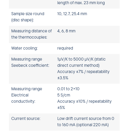
length of max. 23 mm long
Sample size round
10, 12.7, 25.4 mm
(disc shape):
Measuring distance of
4, 6, 8 mm
the thermocouples:
Water cooling:
required
Measuring range
1µV/K to 5000 µV/K (static
Seebeck coefficient:
direct current method)
Accuracy ±7% / repeatability
±3.5%
Measuring range
0.01 to 2×10
Electrical
5 S/cm
conductivity:
Accuracy ±10% / repeatability
±5%
Current source:
Low drift current source from 0
to 160 mA (optional 220 mA)