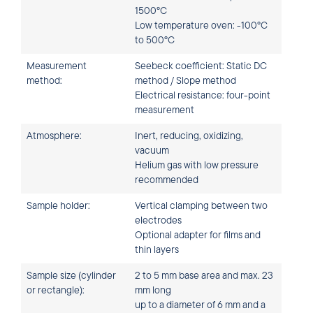
1500°C
Low temperature oven: -100°C
to 500°C
Measurement
Seebeck coefficient: Static DC
method:
method / Slope method
Electrical resistance: four-point
measurement
Atmosphere:
Inert, reducing, oxidizing,
vacuum
Helium gas with low pressure
recommended
Sample holder:
Vertical clamping between two
electrodes
Optional adapter for films and
thin layers
Sample size (cylinder
2 to 5 mm base area and max. 23
or rectangle):
mm long
up to a diameter of 6 mm and a