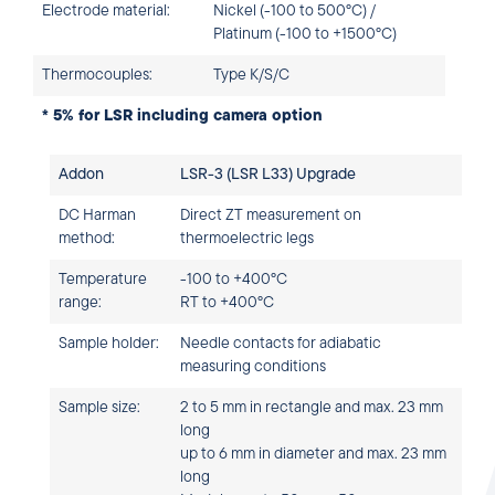
Electrode material:
Nickel (-100 to 500°C) /
Platinum (-100 to +1500°C)
Thermocouples:
Type K/S/C
* 5% for LSR including camera option
Addon
LSR-3 (LSR L33) Upgrade
DC Harman
Direct ZT measurement on
method:
thermoelectric legs
Temperature
-100 to +400°C
range:
RT to +400°C
Sample holder:
Needle contacts for adiabatic
measuring conditions
Sample size:
2 to 5 mm in rectangle and max. 23 mm
long
up to 6 mm in diameter and max. 23 mm
long