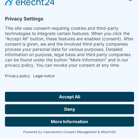
Propiedades generales
Evaluación automática del coeficiente Seebeck y
de la conductividad eléctrica
Control automático del contacto de la muestra
Crear programas automáticos de medición
Creación de perfiles de temperatura y gradientes
de temperatura para la medición Seebeck
Evaluación automática de las mediciones Harman
(opcional)
Visualización en color en tiempo real
Escalado automático y manual
Visualización de los ejes de libre elección (por
ejemplo, coeficiente Seebeck (eje y) frente a
Hallo ich bin LINAI! Wie kann ich dir
temperatura (eje y))
helfen?
Cálculos matemáticos (por ejemplo, primera y
segunda derivadas)
Base de datos para archivar todas las mediciones
CONTACTA CON NOSOTROS
y análisis