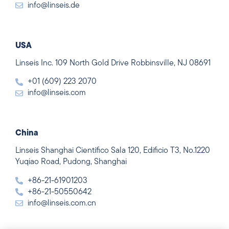
info@linseis.de
USA
Linseis Inc. 109 North Gold Drive Robbinsville, NJ 08691
+01 (609) 223 2070
info@linseis.com
China
Linseis Shanghai Científico Sala 120, Edificio T3, No.1220
Yuqiao Road, Pudong, Shanghai
+86-21-61901203
+86-21-50550642
info@linseis.com.cn