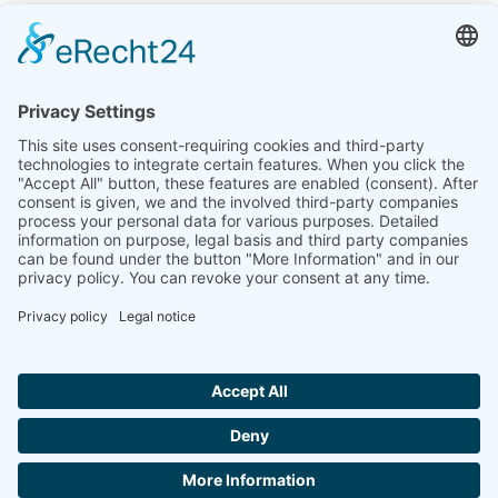
India
Linseis Thermal Analysis India Pvt. Ltd. Parcela 65, 2ª
Planta, Sai Enclave, Sector 23, Dwarka, 110077 Nueva
Delhi
+91-11-42883851
sales@linseis.in
Hallo ich bin LINAI! Wie kann ich dir
helfen?
BOLETÍN
LA
PIE DE
PROTECCIÓN
CONTACTA
GTC
EMPRESA
IMPRENTA
DE DATOS
CON
NOSOTROS