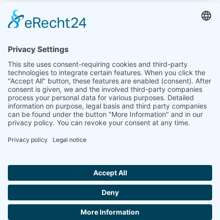
India
Linseis Thermal Analysis India Pvt. Ltd. Parcela 65, 2ª
Planta, Sai Enclave, Sector 23, Dwarka, 110077 Nueva
Delhi
+91-11-42883851
sales@linseis.in
Hallo ich bin LINAI! Wie kann ich dir
helfen?
BOLETÍN
LA
PIE DE
PROTECCIÓN
CONTACTA
GTC
EMPRESA
IMPRENTA
DE DATOS
CON
NOSOTROS