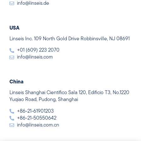
info@linseis.de
USA
Linseis Inc. 109 North Gold Drive Robbinsville, NJ 08691
+01 (609) 223 2070
info@linseis.com
China
Linseis Shanghai Científico Sala 120, Edificio T3, No.1220
Yuqiao Road, Pudong, Shanghai
+86-21-61901203
+86-21-50550642
info@linseis.com.cn