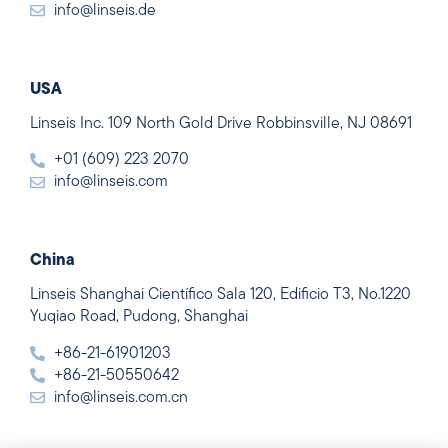
info@linseis.de
USA
Linseis Inc. 109 North Gold Drive Robbinsville, NJ 08691
+01 (609) 223 2070
info@linseis.com
China
Linseis Shanghai Científico Sala 120, Edificio T3, No.1220
Yuqiao Road, Pudong, Shanghai
+86-21-61901203
+86-21-50550642
info@linseis.com.cn