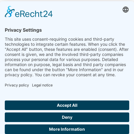
India
Linseis Thermal Analysis India Pvt. Ltd. Parcela 65, 2ª
Planta, Sai Enclave, Sector 23, Dwarka, 110077 Nueva
Delhi
+91-11-42883851
sales@linseis.in
Hallo ich bin LINAI! Wie kann ich dir
helfen?
BOLETÍN
LA
PIE DE
PROTECCIÓN
CONTACTA
GTC
EMPRESA
IMPRENTA
DE DATOS
CON
NOSOTROS