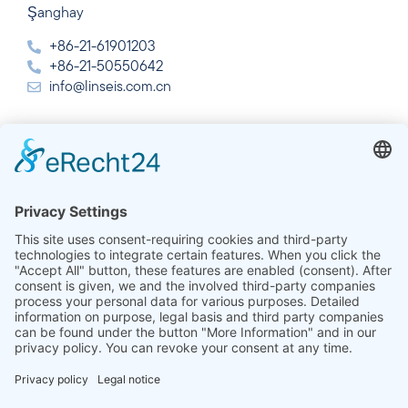
Şanghay
+86-21-61901203
+86-21-50550642
info@linseis.com.cn
Hindistan
Linseis Thermal Analysis India Pvt. Ltd.
Plot 65, 2nd Floor, Sai Enclave,
Sector 23, Dwarka, 110077 Yeni Delhi
+91-11-42883851
sales@linseis.in