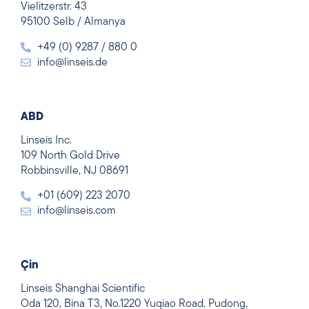
Vielitzerstr. 43
95100 Selb / Almanya
+49 (0) 9287 / 880 0
info@linseis.de
ABD
Linseis Inc.
109 North Gold Drive
Robbinsville, NJ 08691
+01 (609) 223 2070
info@linseis.com
Çin
Linseis Shanghai Scientific
Oda 120, Bina T3, No.1220 Yuqiao Road, Pudong,