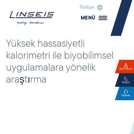
Türkçe
MENÜ
Yüksek hassasiyetli
kalorimetri ile biyobilimsel
uygulamalara yönelik
Bize ulaşın
araştırma
Arayın
Hizmet