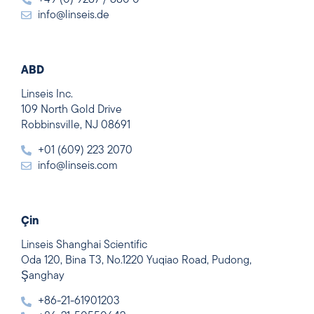
info@linseis.de
ABD
Linseis Inc.
109 North Gold Drive
Robbinsville, NJ 08691
+01 (609) 223 2070
info@linseis.com
Çin
Linseis Shanghai Scientific
Oda 120, Bina T3, No.1220 Yuqiao Road, Pudong,
Şanghay
+86-21-61901203