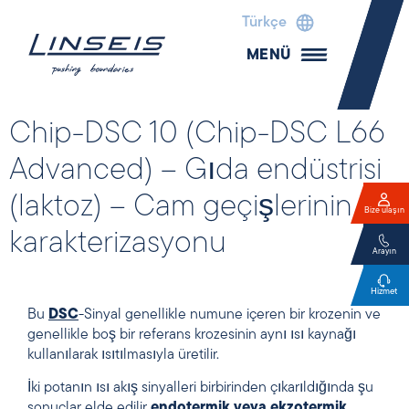
Türkçe
MENÜ
Chip-DSC 10 (Chip-DSC L66
Advanced) – Gıda endüstrisi
(laktoz) – Cam geçişlerinin
Bize ulaşın
karakterizasyonu
Arayın
Hizmet
Bu
DSC
-Sinyal genellikle numune içeren bir krozenin ve
genellikle boş bir referans krozesinin aynı ısı kaynağı
kullanılarak ısıtılmasıyla üretilir.
İki potanın ısı akış sinyalleri birbirinden çıkarıldığında şu
sonuçlar elde edilir
endotermik veya ekzotermik