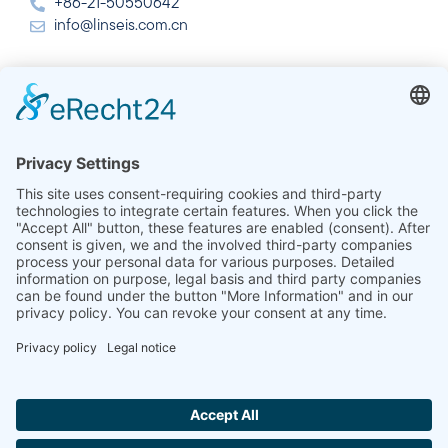
+86-21-50550642
info@linseis.com.cn
Hindistan
Linseis Thermal Analysis India Pvt. Ltd.
Plot 65, 2nd Floor, Sai Enclave,
Sector 23, Dwarka, 110077 Yeni Delhi
+91-11-42883851
sales@linseis.in
Hallo ich bin LINAI! Wie kann ich dir