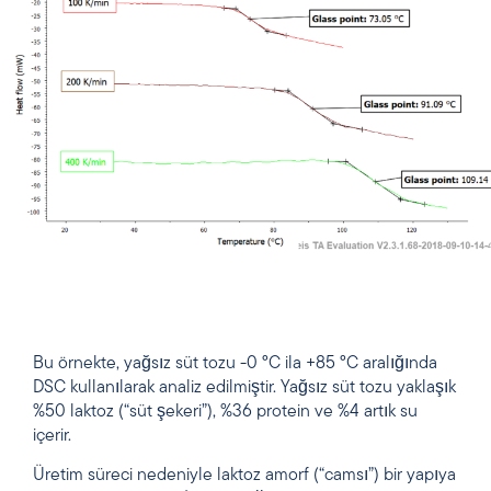
Bu örnekte, yağsız süt tozu -0 °C ila +85 °C aralığında
DSC kullanılarak analiz edilmiştir. Yağsız süt tozu yaklaşık
%50 laktoz (“süt şekeri”), %36 protein ve %4 artık su
içerir.
Üretim süreci nedeniyle laktoz amorf (“camsı”) bir yapıya