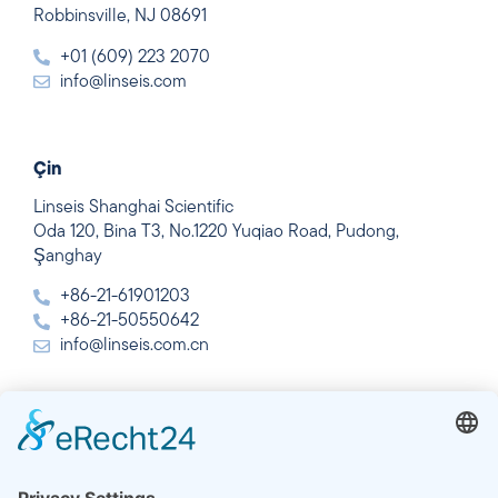
Robbinsville, NJ 08691
+01 (609) 223 2070
info@linseis.com
Çin
Linseis Shanghai Scientific
Oda 120, Bina T3, No.1220 Yuqiao Road, Pudong,
Şanghay
+86-21-61901203
+86-21-50550642
info@linseis.com.cn
Hindistan
Linseis Thermal Analysis India Pvt. Ltd.
Plot 65, 2nd Floor, Sai Enclave,