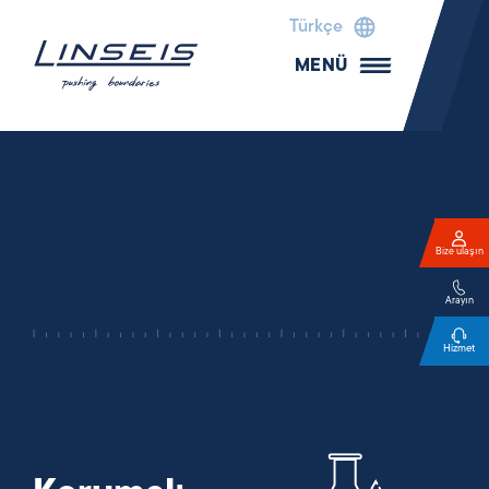
Türkçe
MENÜ
Bize ulaşın
Arayın
Hizmet