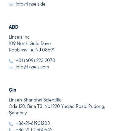
info@linseis.de
ABD
Linseis Inc.
109 North Gold Drive
Robbinsville, NJ 08691
+01 (609) 223 2070
info@linseis.com
Çin
Linseis Shanghai Scientific
Oda 120, Bina T3, No.1220 Yuqiao Road, Pudong,
Şanghay
+86-21-61901203
+86-21-50550642