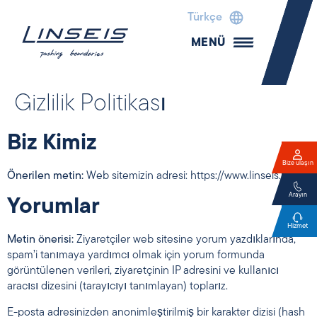
Türkçe
MENÜ
Gizlilik Politikası
Biz Kimiz
Bize ulaşın
Önerilen metin:
Web sitemizin adresi: https://www.linseis.com.
Arayın
Yorumlar
Hizmet
Metin önerisi:
Ziyaretçiler web sitesine yorum yazdıklarında,
spam’i tanımaya yardımcı olmak için yorum formunda
görüntülenen verileri, ziyaretçinin IP adresini ve kullanıcı
aracısı dizesini (tarayıcıyı tanımlayan) toplarız.
E-posta adresinizden anonimleştirilmiş bir karakter dizisi (hash