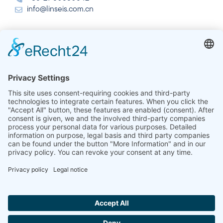
info@linseis.com.cn
Hindistan
Linseis Thermal Analysis India Pvt. Ltd.
Plot 65, 2nd Floor, Sai Enclave,
Sector 23, Dwarka, 110077 Yeni Delhi
+91-11-42883851
sales@linseis.in
Hallo ich bin LINAI! Wie kann ich dir
helfen?