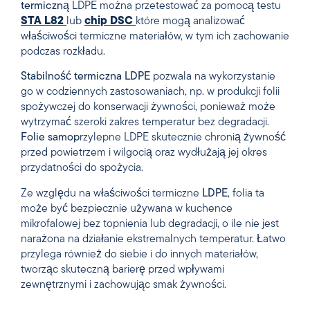
termiczną
LDPE można przetestować za pomocą testu
STA L82
lub
chip DSC
które mogą analizować
właściwości termiczne materiałów, w tym ich zachowanie
podczas rozkładu.
Stabilność termiczna
LDPE
pozwala na wykorzystanie
go w codziennych zastosowaniach, np. w produkcji folii
spożywczej do konserwacji żywności, ponieważ może
wytrzymać szeroki zakres temperatur bez degradacji.
Folie samop
rzylepne LDPE skutecznie chronią żywność
przed powietrzem i wilgocią oraz wydłużają jej okres
przydatności do spożycia.
Ze względu na właściwości termiczne
LDPE
, folia ta
może być bezpiecznie używana w kuchence
mikrofalowej bez topnienia lub degradacji, o ile nie jest
narażona na działanie ekstremalnych temperatur. Łatwo
przylega również do siebie i do innych materiałów,
tworząc skuteczną barierę przed wpływami
zewnętrznymi i zachowując smak żywności.