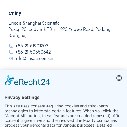
Chiny
Linseis Shanghai Scientific
Pokój 120, budynek T3, nr 1220 Yuqiao Road, Pudong,
Szanghaj
+86-21-61901203
+86-21-50550642
info@linseis.com.cn
Indie
Linseis Thermal Analysis India Pvt. Ltd.
Plot 65, 2nd Floor, Sai Enclave,
Sector 23, Dwarka, 110077 New Delhi
+91-11-42883851
sales@linseis.in