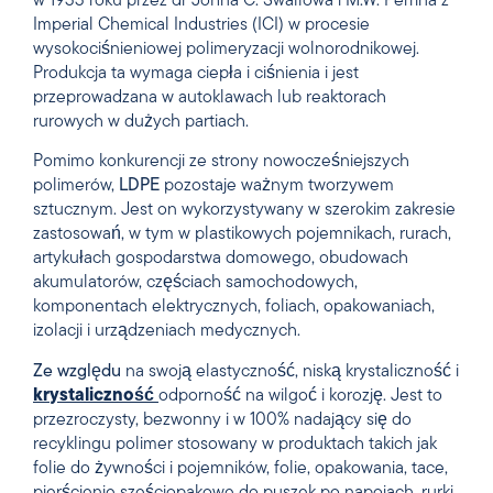
w 1933 roku przez dr Johna C. Swallowa i M.W. Perrina z
Imperial Chemical Industries (ICI) w procesie
wysokociśnieniowej polimeryzacji wolnorodnikowej.
Produkcja ta wymaga ciepła i ciśnienia i jest
przeprowadzana w autoklawach lub reaktorach
rurowych w dużych partiach.
Pomimo konkurencji ze strony nowocześniejszych
polimerów,
LDPE
pozostaje ważnym tworzywem
sztucznym. Jest on wykorzystywany w szerokim zakresie
zastosowań, w tym w plastikowych pojemnikach, rurach,
artykułach gospodarstwa domowego, obudowach
akumulatorów, częściach samochodowych,
komponentach elektrycznych, foliach, opakowaniach,
izolacji i urządzeniach medycznych.
Ze względu
na swoją elastyczność, niską krystaliczność i
krystaliczność
odporność na wilgoć i korozję. Jest to
przezroczysty, bezwonny i w 100% nadający się do
recyklingu polimer stosowany w produktach takich jak
folie do żywności i pojemników, folie, opakowania, tace,
pierścienie sześciopakowe do puszek po napojach, rurki,