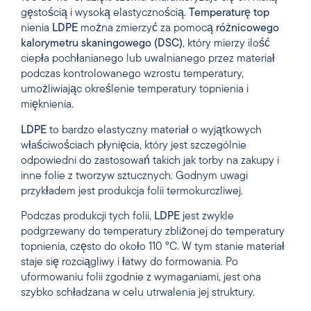
gęstością i wysoką elastycznością.
Temperaturę top
nienia
LDPE
można zmierzyć za pomocą
różnicowego
kalorymetru skaningowego (DSC)
, który mierzy ilość
ciepła pochłanianego lub uwalnianego przez materiał
podczas kontrolowanego wzrostu temperatury,
umożliwiając określenie temperatury topnienia i
mięknienia.
LDPE
to bardzo elastyczny materiał o wyjątkowych
właściwościach płynięcia, który jest szczególnie
odpowiedni do zastosowań takich jak torby na zakupy i
inne folie z tworzyw sztucznych. Godnym uwagi
przykładem jest produkcja folii termokurczliwej.
Podczas produkcji tych folii,
LDPE
jest zwykle
podgrzewany do temperatury zbliżonej do temperatury
topnienia, często do około 110 °C. W tym stanie materiał
staje się rozciągliwy i łatwy do formowania. Po
uformowaniu folii zgodnie z wymaganiami, jest ona
szybko schładzana w celu utrwalenia jej struktury.