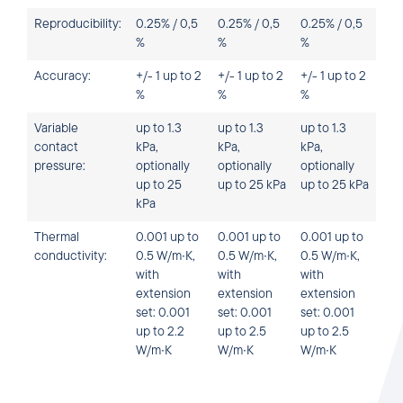
Reproducibility:
0.25% / 0,5
0.25% / 0,5
0.25% / 0,5
%
%
%
Accuracy:
+/- 1 up to 2
+/- 1 up to 2
+/- 1 up to 2
%
%
%
Variable
up to 1.3
up to 1.3
up to 1.3
contact
kPa,
kPa,
kPa,
pressure:
optionally
optionally
optionally
up to 25
up to 25 kPa
up to 25 kPa
kPa
Thermal
0.001 up to
0.001 up to
0.001 up to
conductivity:
0.5 W/m∙K,
0.5 W/m∙K,
0.5 W/m∙K,
with
with
with
extension
extension
extension
set: 0.001
set: 0.001
set: 0.001
up to 2.2
up to 2.5
up to 2.5
W/m∙K
W/m∙K
W/m∙K