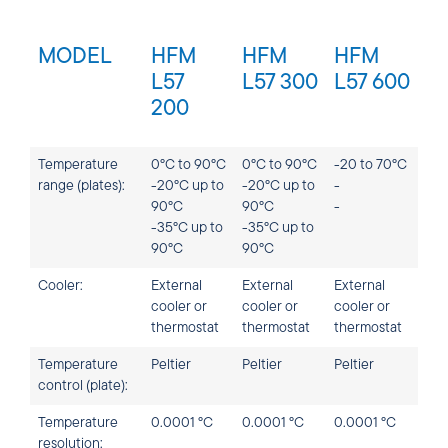
MODEL
HFM
HFM
HFM
L57
L57 300
L57 600
200
Temperature
0°C to 90°C
0°C to 90°C
-20 to 70°C
range (plates):
-20°C up to
-20°C up to
-
90°C
90°C
-
-35°C up to
-35°C up to
90°C
90°C
Cooler:
External
External
External
cooler or
cooler or
cooler or
thermostat
thermostat
thermostat
Temperature
Peltier
Peltier
Peltier
control (plate):
Temperature
0.0001 °C
0.0001 °C
0.0001 °C
resolution: