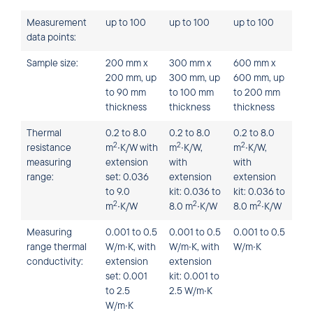
Measurement
up to 100
up to 100
up to 100
data points:
Sample size:
200 mm x
300 mm x
600 mm x
200 mm, up
300 mm, up
600 mm, up
to 90 mm
to 100 mm
to 200 mm
thickness
thickness
thickness
Thermal
0.2 to 8.0
0.2 to 8.0
0.2 to 8.0
2
2
2
resistance
m
∙K/W with
m
∙K/W,
m
∙K/W,
measuring
extension
with
with
range:
set: 0.036
extension
extension
to 9.0
kit: 0.036 to
kit: 0.036 to
2
2
2
m
∙K/W
8.0 m
∙K/W
8.0 m
∙K/W
Measuring
0.001 to 0.5
0.001 to 0.5
0.001 to 0.5
range thermal
W/m∙K, with
W/m∙K, with
W/m∙K
conductivity:
extension
extension
set: 0.001
kit: 0.001 to
to 2.5
2.5 W/m∙K
W/m∙K