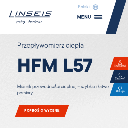
Polski
MENU
Przepływomierz ciepła
HFM L57
Skontaktuj
Zadzwoń
Miernik przewodności cieplnej – szybkie i łatwe
Usługa
pomiary
POPROŚ O WYCENĘ