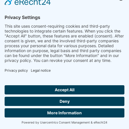
Hallo ich bin LINAI! Wie kann ich dir
helfen?
SKONTAKTUJ