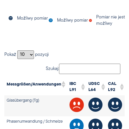
Pomiar nie jest
Możliwy pomiar
Możliwy pomiar
możliwy
Pokaż
pozycji
Szukaj:
IBC
UDSC
CAL
Messgrößen/Anwendungen
L91
L64
L92
Glasübergang (Tg)
Phasenumwandlung / Schmelze