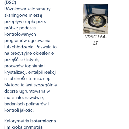
(DSC)
Różnicowe kalorymetry
skaningowe mierzą
przepływ ciepła przez
próbkę podczas
kontrolowanych
UDSC L64-
programów ogrzewania
LT
lub chłodzenia. Pozwala to
na precyzyjne określenie
przejść szklistych,
procesów topnienia i
krystalizacji, entalpii reakcji
i stabilności termicznej.
Metoda ta jest szczególnie
dobrze ugruntowana w
materiałoznawstwie,
badaniach polimerów i
kontroli jakości.
Kalorymetria
izotermiczna
i mikrokalorymetria