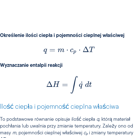
Określenie ilości ciepła i pojemności cieplnej właściwej
=
⋅
⋅
Δ
q
m
c
T
p
Wyznaczanie entalpii reakcji
∫
Δ
=
˙
H
q
d
t
Ilość ciepła i pojemność cieplna właściwa
To podstawowe równanie opisuje ilość ciepła
q
, którą materiał
pochłania lub uwalnia przy zmianie temperatury. Zależy ono od
masy
m
, pojemności cieplnej właściwej
cₚ
i zmiany temperatury