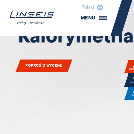
Polski
MENU
Kalorymetria
POPROŚ O WYCENĘ
Skon
Za
Us