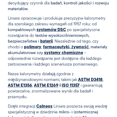
decydujący czynnik dla
badań, kontroli jakości i rozwoju
materiałów
.
Linseis opracowuje i produkuje precyzyjne kalorymetry
dla szerokiego zakresu wymagań od 1957 roku: od
kompaktowych
systemów DSC
po specjalistyczne
rozwiązania do
testów wysokociśnieniowych,
bezpieczeństwa i
baterii
. Niezależnie od tego, czy
chodzi o
polimery
,
farmaceutyki, żywność
, materiały
akumulatorowe czy
systemy chemiczne
–
odpowiednie rozwiązanie jest dostępne dla każdego
zastosowania i każdego scenariusza pomiarowego.
Nasze kalorymetry działają zgodnie z
międzynarodowymi normami, takimi jak
ASTM D3418
,
ASTM E1356
,
ASTM E1269
i
ISO 11357
i gwarantują
powtarzalne, znormalizowane wyniki dla badań i
przemysłu.
Dzięki integracji
Calneos
Linseis poszerza swoją wiedzę
specjalistyczną w dziedzinie
mikro- i izotermicznej