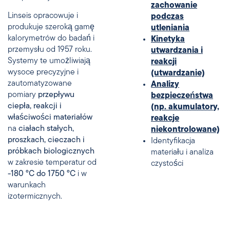
zachowanie
Linseis opracowuje i
podczas
produkuje szeroką gamę
utleniania
kalorymetrów do badań i
Kinetyka
przemysłu od 1957 roku.
utwardzania i
Systemy te umożliwiają
reakcji
wysoce precyzyjne i
(utwardzanie)
zautomatyzowane
Analizy
pomiary
przepływu
bezpieczeństwa
ciepła, reakcji i
(np. akumulatory,
właściwości materiałów
reakcje
na
ciałach stałych,
niekontrolowane)
proszkach, cieczach i
Identyfikacja
próbkach biologicznych
materiału i analiza
w zakresie temperatur od
czystości
-180 °C do 1750 °C
i w
warunkach
izotermicznych.