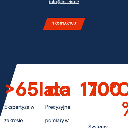
info@linseis.de
SKONTAKTUJ
>
65
lata
do  
170
100
°
Ekspertyza w
Precyzyjne
zakresie
pomiary w
Systemy