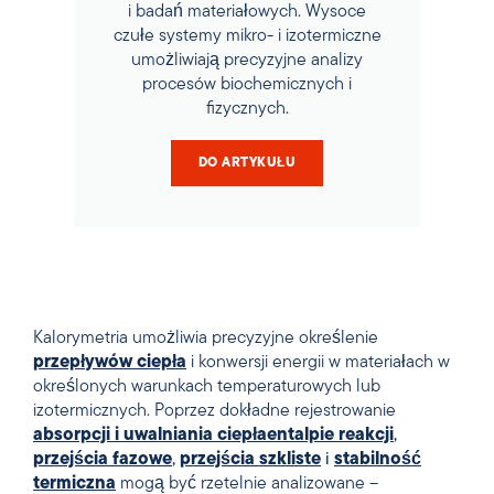
i badań materiałowych. Wysoce
czułe systemy mikro- i izotermiczne
umożliwiają precyzyjne analizy
procesów biochemicznych i
fizycznych.
DO ARTYKUŁU
Kalorymetria umożliwia precyzyjne określenie
przepływów ciepła
i konwersji energii w materiałach w
określonych warunkach temperaturowych lub
izotermicznych. Poprzez dokładne rejestrowanie
absorpcji i uwalniania ciepła
entalpie reakcji
,
przejścia fazowe
,
przejścia szkliste
i
stabilność
termiczna
mogą być rzetelnie analizowane –