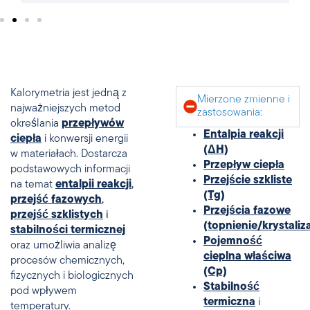
Kalorymetria jest jedną z
Mierzone zmienne i
najważniejszych metod
zastosowania:
określania
przepływów
Entalpia reakcji
ciepła
i konwersji energii
(ΔH)
w materiałach. Dostarcza
Przepływ ciepła
podstawowych informacji
Przejście szkliste
na temat
entalpii reakcji
,
(Tg)
przejść fazowych
,
Przejścia fazowe
przejść szklistych
i
(topnienie/krystaliz
stabilności termicznej
Pojemność
oraz umożliwia analizę
cieplna właściwa
procesów chemicznych,
(Cp)
fizycznych i biologicznych
Stabilność
pod wpływem
termiczna
i
temperatury.