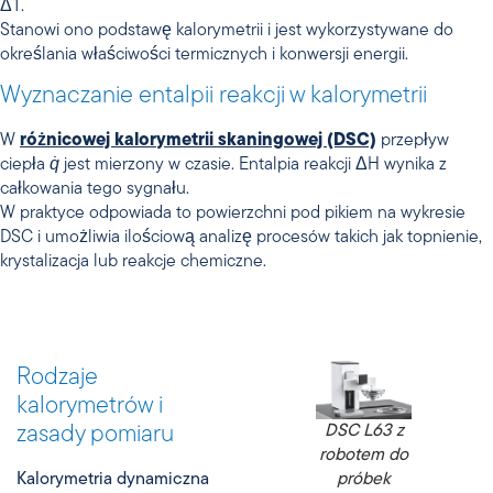
ΔT.
Stanowi ono podstawę kalorymetrii i jest wykorzystywane do
określania właściwości termicznych i konwersji energii.
Wyznaczanie entalpii reakcji w kalorymetrii
W
różnicowej kalorymetrii skaningowej (DSC)
przepływ
ciepła
q̇
jest mierzony w czasie. Entalpia reakcji ΔH wynika z
całkowania tego sygnału.
W praktyce odpowiada to powierzchni pod pikiem na wykresie
DSC i umożliwia ilościową analizę procesów takich jak topnienie,
krystalizacja lub reakcje chemiczne.
Rodzaje
kalorymetrów i
DSC L63 z
zasady pomiaru
robotem do
próbek
Kalorymetria dynamiczna