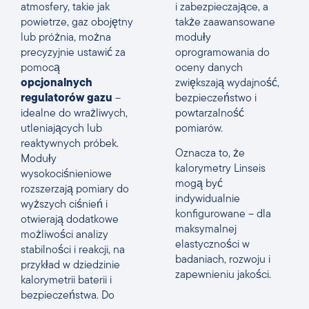
atmosfery, takie jak
i zabezpieczające, a
powietrze, gaz obojętny
także zaawansowane
lub próżnia, można
moduły
precyzyjnie ustawić za
oprogramowania do
pomocą
oceny danych
opcjonalnych
zwiększają wydajność,
regulatorów gazu
–
bezpieczeństwo i
idealne do wrażliwych,
powtarzalność
utleniających lub
pomiarów.
reaktywnych próbek.
Oznacza to, że
Moduły
kalorymetry Linseis
wysokociśnieniowe
mogą być
rozszerzają pomiary do
indywidualnie
wyższych ciśnień i
konfigurowane – dla
otwierają dodatkowe
maksymalnej
możliwości analizy
elastyczności w
stabilności i reakcji, na
badaniach, rozwoju i
przykład w dziedzinie
zapewnieniu jakości.
kalorymetrii baterii i
bezpieczeństwa. Do