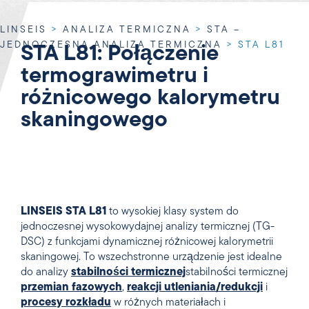
LINSEIS
>
ANALIZA TERMICZNA
>
STA –
JEDNOCZESNA ANALIZA TERMICZNA
>
STA L81
STA L81: Połączenie
termograwimetru i
różnicowego kalorymetru
skaningowego
LINSEIS STA L81
to wysokiej klasy system do
jednoczesnej wysokowydajnej analizy termicznej (TG-
DSC) z funkcjami dynamicznej różnicowej kalorymetrii
skaningowej. To wszechstronne urządzenie jest idealne
do analizy
stabilności termicznej
stabilności termicznej
przemian fazowych
,
reakcji utleniania/redukcji
i
procesy rozkładu
w różnych materiałach i