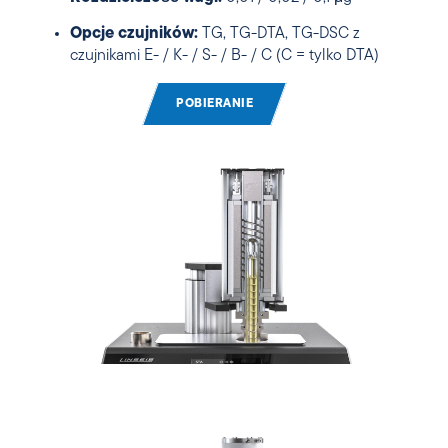
Opcje czujników:
TG, TG-DTA, TG-DSC z
czujnikami E- / K- / S- / B- / C (C = tylko DTA)
POBIERANIE