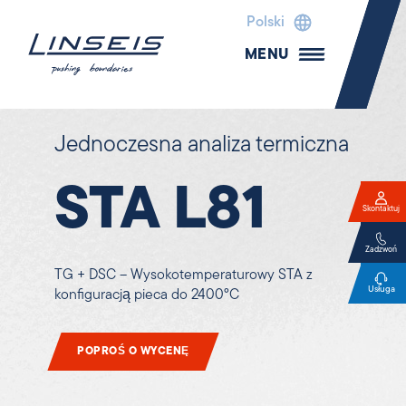
Polski
MENU
Jednoczesna analiza termiczna
STA L81
Skontaktuj
Zadzwoń
TG + DSC – Wysokotemperaturowy STA z
Usługa
konfiguracją pieca do 2400°C
POPROŚ O WYCENĘ