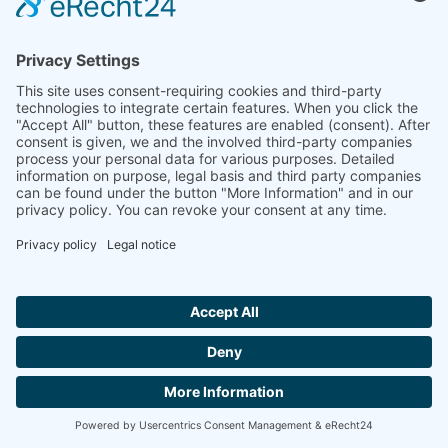
TGA L83
Termowaga z precyzyjną
kontrolą temperatury do
1100°C
Hallo ich bin LINAI! Wie kann ich dir
helfen?
MEHR ERFAHREN
SKONTAKTUJ