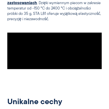
zastosowaniach
. Dzięki wymiennym piecom w zakresie
temperatur od -150 °C do 2400 °C i obciążalności
próbki do 35 g, STA L81 oferuje wyjątkową elastyczność,
precyzję i niezawodność.
Unikalne cechy