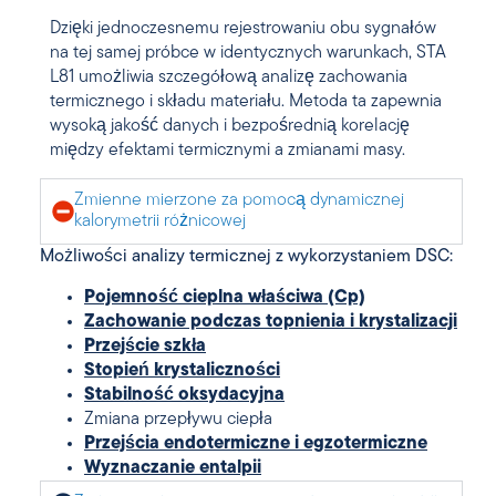
Dzięki jednoczesnemu rejestrowaniu obu sygnałów
na tej samej próbce w identycznych warunkach, STA
L81 umożliwia szczegółową analizę zachowania
termicznego i składu materiału. Metoda ta zapewnia
wysoką jakość danych i bezpośrednią korelację
między efektami termicznymi a zmianami masy.
Zmienne mierzone za pomocą dynamicznej
kalorymetrii różnicowej
Możliwości analizy termicznej z wykorzystaniem DSC:
Pojemność cieplna właściwa (Cp)
Zachowanie podczas topnienia i krystalizacji
Przejście szkła
Stopień krystaliczności
Stabilność oksydacyjna
Zmiana przepływu ciepła
Przejścia endotermiczne i egzotermiczne
Wyznaczanie entalpii