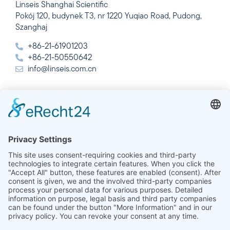
Linseis Shanghai Scientific
Pokój 120, budynek T3, nr 1220 Yuqiao Road, Pudong,
Szanghaj
+86-21-61901203
+86-21-50550642
info@linseis.com.cn
Indie
Linseis Thermal Analysis India Pvt. Ltd.
Plot 65, 2nd Floor, Sai Enclave,
Sector 23, Dwarka, 110077 New Delhi
+91-11-42883851
sales@linseis.in