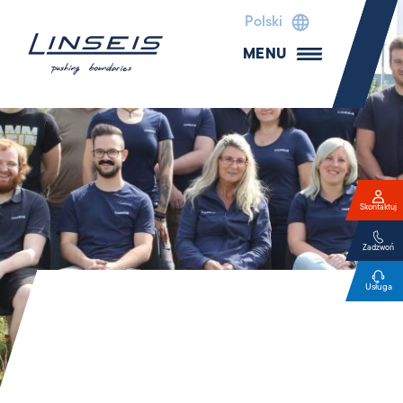
Polski
MENU
Skontaktuj
Zadzwoń
Usługa