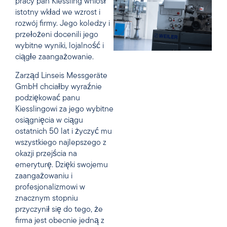
pracy pan Kiessling wniósł
istotny wkład we wzrost i
rozwój firmy. Jego koledzy i
przełożeni docenili jego
wybitne wyniki, lojalność i
ciągłe zaangażowanie.
Zarząd Linseis Messgeräte
GmbH chciałby wyraźnie
podziękować panu
Kiesslingowi za jego wybitne
osiągnięcia w ciągu
ostatnich 50 lat i życzyć mu
wszystkiego najlepszego z
okazji przejścia na
emeryturę. Dzięki swojemu
zaangażowaniu i
profesjonalizmowi w
znacznym stopniu
przyczynił się do tego, że
firma jest obecnie jedną z