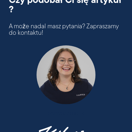
Czy podobał Ci się artykuł
?
A może nadal masz pytania? Zapraszamy
do kontaktu!
+49 9287 / 880 - 0