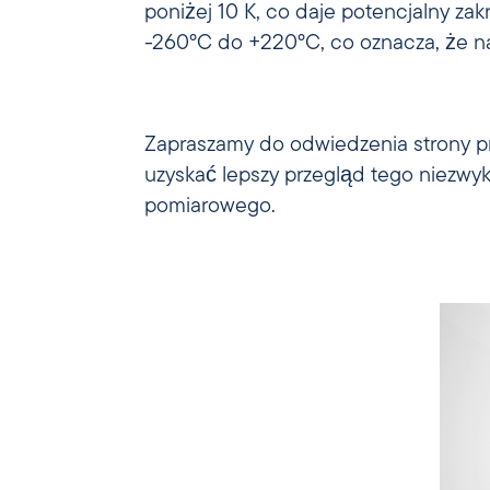
poniżej 10 K, co daje potencjalny za
nie stanowią już problemu. Spr
-260°C do +220°C, co oznacza, że n
Zapraszamy do odwiedzenia strony 
uzyskać lepszy przegląd tego niezwy
pomiarowego.