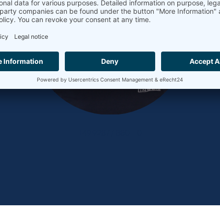
y
+49 9287 / 880 - 0