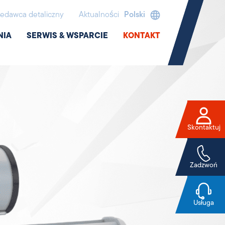
edawca detaliczny
Aktualności
Polski
NIA
SERWIS & WSPARCIE
KONTAKT
Skontaktuj
Zadzwoń
Usługa