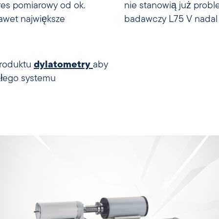
kres pomiarowy od ok.
awdzony dylatometr
awet największe
badawczy L75 V nadal 
produktu
dylatometry
aby
kłego systemu