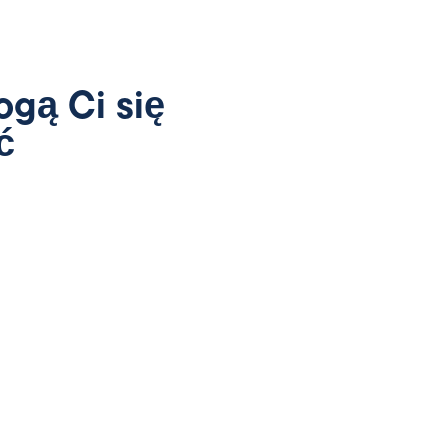
ogą Ci się
ć