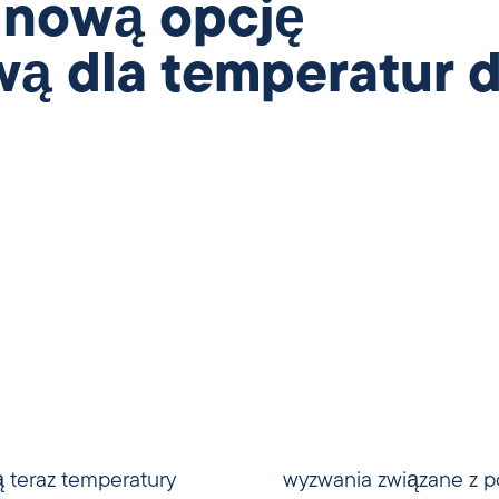
e nową opcję
ą dla temperatur d
ą teraz temperatury
kich temperaturach