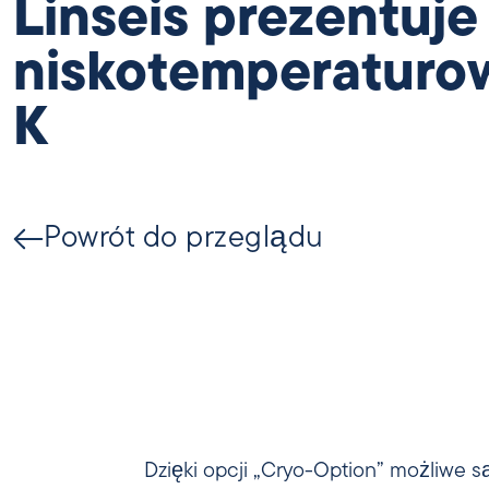
Linseis prezentuj
niskotemperaturow
K
Powrót do przeglądu
Dzięki opcji „Cryo-Option” możliwe s
wyzwania związane z pomiarami w nis