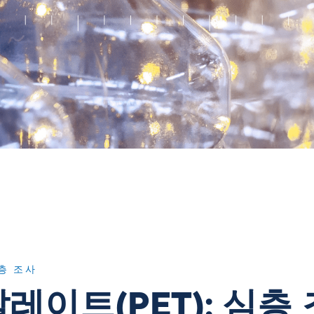
층 조사
이트(PET): 심층