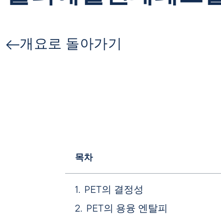
개요로 돌아가기
목차
PET의 결정성
PET의 용융 엔탈피