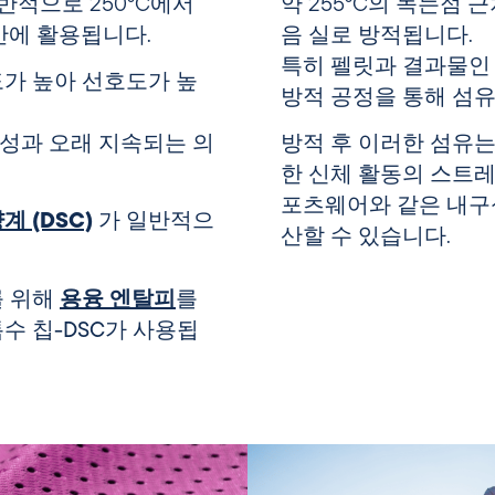
반적으로 250°C에서
약 255°C의
녹는점
근
생산에 활용됩니다.
음 실로 방적됩니다.
특히 펠릿과 결과물인
가 높아 선호도가 높
방적 공정을 통해 섬유
성과 오래 지속되는 의
방적 후 이러한 섬유는
한 신체 활동의 스트
포츠웨어와 같은 내구
량계
(DSC)
가 일반적으
산할 수 있습니다.
를 위해
용융
엔탈피
를
특수
칩-DSC가
사용됩