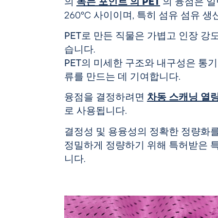
의
녹는
포인트
의
PET
의 융점은 일
260°C 사이이며, 특히 섬유 섬유 
PET로
만든 직물은 가볍고 인장 강도
습니다.
PET의
미세한 구조와 내구성은 통기
류를 만드는 데 기여합니다.
융점을
결정하려면
차동
스캐닝
열
로 사용됩니다.
결정성
및 용융성의 정확한 정량화
정밀하게 정량하기 위해 특허받은 
니다.