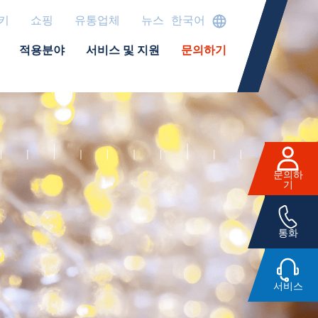
키
쇼핑
유통업체
뉴스
한국어
적용분야
서비스 및 지원
문의하기
문의하
기
통화
서비스