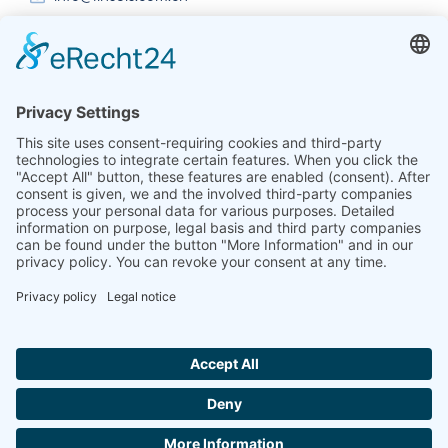
인도
린세이즈 열 분석 인도 주식회사 플롯 65, 2층, 사이 엔
클레이브, 섹터 23, 드와르카, 110077 뉴델리
+91-11-42883851
sales@linseis.in
Hallo ich bin LINAI! Wie kann ich dir
helfen?
뉴스레
회
임프린
데이터 보
문의하
GTC
터
사
트
호
기