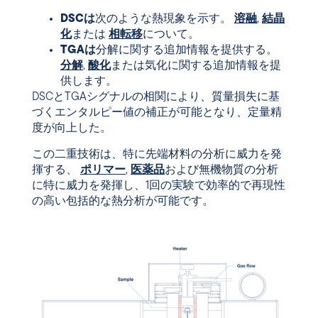
DSCは
次のような熱現象を示す。
溶融
,
結晶
化
または
相転移
について。
TGAは
分解に関する追加情報を提供する。
分解
,
酸化
または気化に関する追加情報を提
供します。
DSCとTGAシグナルの相関により、質量損失に基
づくエンタルピー値の補正が可能となり、定量精
度が向上した。
この二重技術は、特に先端材料の分析に威力を発
揮する、
ポリマー
,
医薬品
および無機物質の分析
に特に威力を発揮し、1回の実験で効率的で再現性
の高い包括的な熱分析が可能です。