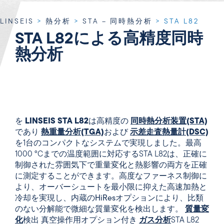
LINSEIS
>
熱分析
>
STA – 同時熱分析
>
STA L82
STA L82による高精度同時
熱分析
を
LINSEIS STA L82
は高精度の
同時熱分析装置(STA)
であり
熱重量分析(TGA)
および
示差走査熱量計(DSC)
を1台のコンパクトなシステムで実現しました。最高
1000 °Cまでの温度範囲に対応するSTA L82は、正確に
制御された雰囲気下で重量変化と熱影響の両方を正確
に測定することができます。高度なファーネス制御に
より、オーバーシュートを最小限に抑えた高速加熱と
冷却を実現し、内蔵の
HiResオプションにより
、比類
のない分解能で微細な質量変化を検出します。
質量変
化
検出 真空操作用オプション付き
ガス分析
STA L82