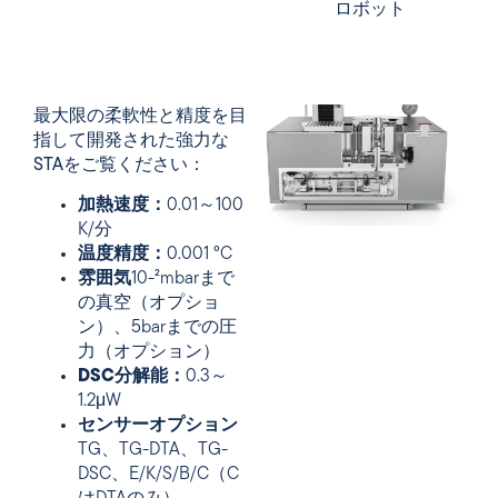
ロボット
最大限の柔軟性と精度を目
指して開発された強力な
STAをご覧ください：
加熱速度：
0.01～100
K/分
温度精度：
0.001 °C
雰囲気
10-²mbarまで
の真空（オプショ
ン）、5barまでの圧
力（オプション）
DSC分解能：
0.3～
1.2μW
センサーオプション
TG、TG-DTA、TG-
DSC、E/K/S/B/C（C