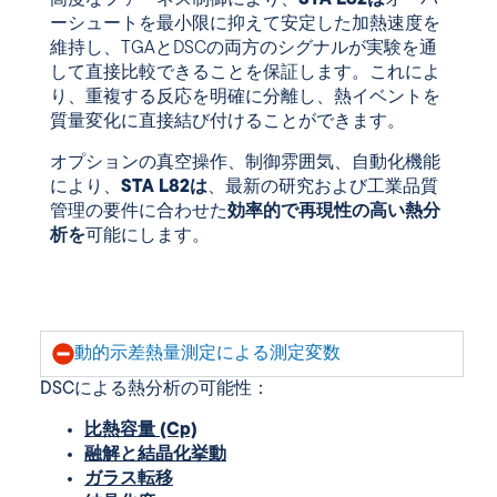
高度なファーネス制御により、
STA L82は
オーバ
ーシュートを最小限に抑えて安定した加熱速度を
維持し、TGAとDSCの両方のシグナルが実験を通
して直接比較できることを保証します。これによ
り、重複する反応を明確に分離し、熱イベントを
質量変化に直接結び付けることができます。
オプションの真空操作、制御雰囲気、自動化機能
により、
STA L82は
、最新の研究および工業品質
管理の要件に合わせた
効率的で再現性の高い熱分
析を
可能にします。
動的示差熱量測定による測定変数
DSCによる熱分析の可能性：
比熱容量 (Cp)
融解と結晶化挙動
ガラス転移