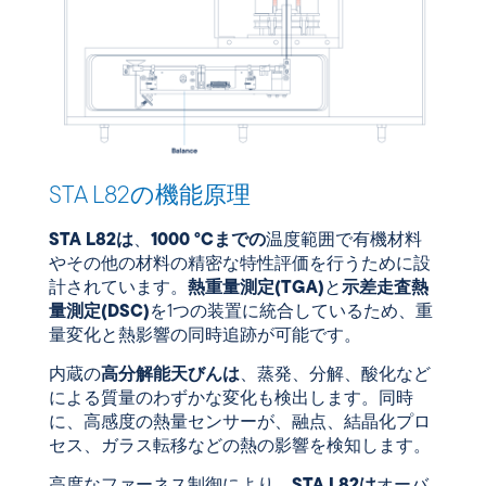
STA L82の機能原理
STA L82は
、
1000 °Cまでの
温度範囲で有機材料
やその他の材料の精密な特性評価を行うために設
計されています。
熱重量測定(TGA)
と
示差走査熱
量測定(DSC)
を1つの装置に統合しているため、重
量変化と熱影響の同時追跡が可能です。
内蔵の
高分解能天びんは
、蒸発、分解、酸化など
による質量のわずかな変化も検出します。同時
に、高感度の熱量センサーが、融点、結晶化プロ
セス、ガラス転移などの熱の影響を検知します。