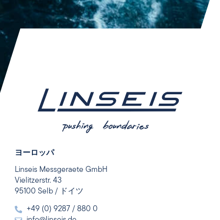
ヨーロッパ
Linseis Messgeraete GmbH
Vielitzerstr. 43
95100 Selb / ドイツ
+49 (0) 9287 / 880 0