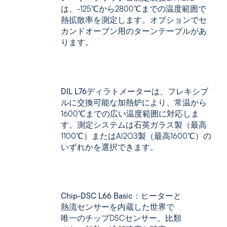
は
、-125℃から2800℃までの温度範囲で
熱拡散率を測定します。オプションでセ
カンドオーブン用のターンテーブルがあ
ります。
DIL L76ディラトメーターは
、フレキシブ
ルに交換可能な加熱炉により、常温から
1600℃までの広い温度範囲に対応しま
す。測定システムは石英ガラス製（最高
1100℃）またはAl2O3製（最高1600℃）の
いずれかを選択できます。
Chip-DSC L66 Basic
：ヒーターと
熱流センサーを内蔵した世界で
唯一のチップDSCセンサー。比類