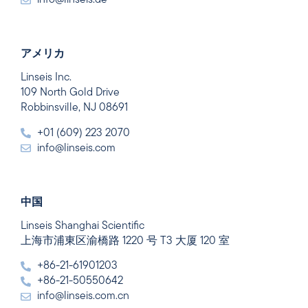
info@linseis.de
アメリカ
Linseis Inc.
109 North Gold Drive
Robbinsville, NJ 08691
+01 (609) 223 2070
info@linseis.com
中国
Linseis Shanghai Scientific
上海市浦東区渝橋路 1220 号 T3 大厦 120 室
+86-21-61901203
+86-21-50550642
info@linseis.com.cn