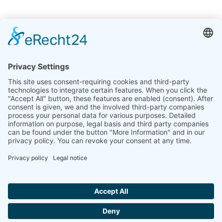
インド
Linseis Thermal Analysis India Pvt. Ltd.
Plot 65, 2nd Floor, Sai Enclave,
Sector 23, Dwarka, 110077 New Delhi
+91-11-42883851
sales@linseis.in
Hallo ich bin LINAI! Wie kann ich dir
helfen?
ニュー
COMPANY
IMPRINT
プライバシ
お問い
GTC
スレタ
ーポリシー
合わせ