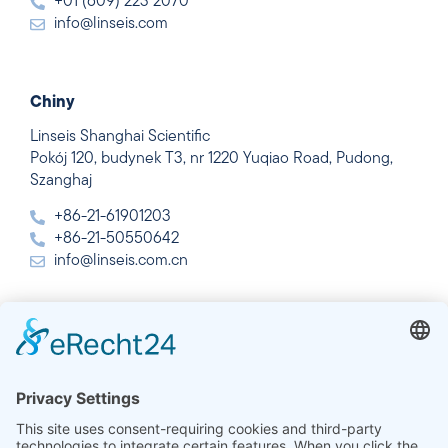
+01 (609) 223 2070
info@linseis.com
Chiny
Linseis Shanghai Scientific
Pokój 120, budynek T3, nr 1220 Yuqiao Road, Pudong,
Szanghaj
+86-21-61901203
+86-21-50550642
info@linseis.com.cn
Indie
Linseis Thermal Analysis India Pvt. Ltd.
Plot 65, 2nd Floor, Sai Enclave,
Sector 23, Dwarka, 110077 New Delhi