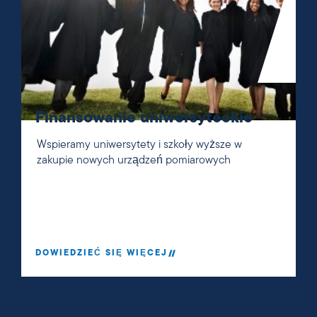
Finansowanie uniwersyteckie
Wspieramy uniwersytety i szkoły wyższe w
zakupie nowych urządzeń pomiarowych
DOWIEDZIEĆ SIĘ WIĘCEJ