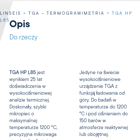
LINSEIS
>
TGA – TERMOGRAWIMETRIA
>
TGA HP
L85
Opis
Do rzeczy
TGA HP L85
jest
Jedyne na świecie
wynikiem 25 lat
wysokociśnieniowe
doświadczenia w
urządzenie TGA z
wysokociśnieniowej
funkcją ładowania od
analizie termicznej.
góry. Do badań w
Doskonały, szybki
temperaturze do 1200
mikropiec o
°C i pod ciśnieniem do
maksymalnej
150 barów w
temperaturze 1200 °C,
atmosferze reaktywnej
precyzyjna mikrowaga
lub obojętnej.