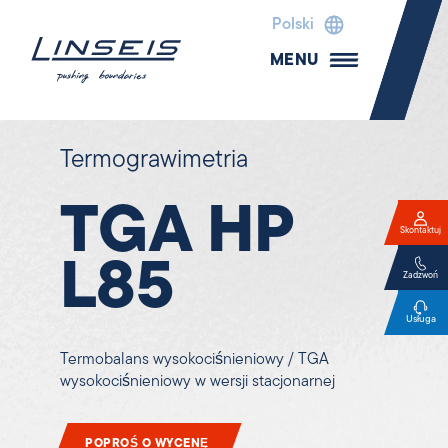
Polski
MENU
Termograwimetria
TGA HP
Skontaktuj
L85
Zadzwoń
Usługa
Termobalans wysokociśnieniowy / TGA
wysokociśnieniowy w wersji stacjonarnej
POPROŚ O WYCENĘ