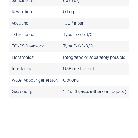
Sample size:
up to 5 g
Resolution:
0.1 ug
-4
Vacuum:
10E
mbar
TG sensors:
Type E/K/S/B/C
TG-DSC sensors:
Type E/K/S/B/C
Electronics:
Integrated or separately possible
Interfaces:
USB or Ethernet
Water vapour generator:
Optional
Gas dosing:
1, 2 or 3 gases (others on request)