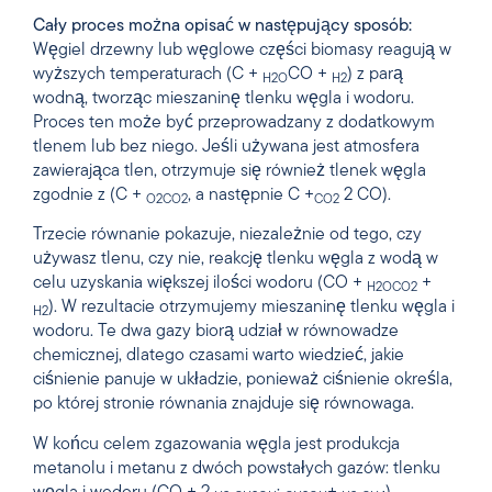
Cały proces można opisać w następujący sposób:
Węgiel drzewny lub węglowe części biomasy reagują w
wyższych temperaturach (C +
CO +
) z parą
H2O
H2
wodną, tworząc mieszaninę tlenku węgla i wodoru.
Proces ten może być przeprowadzany z dodatkowym
tlenem lub bez niego. Jeśli używana jest atmosfera
zawierająca tlen, otrzymuje się również tlenek węgla
zgodnie z (C +
, a następnie C +
2 CO).
O2
CO2
CO2
Trzecie równanie pokazuje, niezależnie od tego, czy
używasz tlenu, czy nie, reakcję tlenku węgla z wodą w
celu uzyskania większej ilości wodoru (CO +
+
H2O
CO2
). W rezultacie otrzymujemy mieszaninę tlenku węgla i
H2
wodoru. Te dwa gazy biorą udział w równowadze
chemicznej, dlatego czasami warto wiedzieć, jakie
ciśnienie panuje w układzie, ponieważ ciśnienie określa,
po której stronie równania znajduje się równowaga.
W końcu celem zgazowania węgla jest produkcja
metanolu i metanu z dwóch powstałych gazów: tlenku