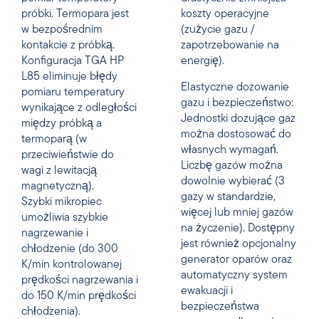
próbki. Termopara jest
koszty operacyjne
w bezpośrednim
(zużycie gazu /
kontakcie z próbką.
zapotrzebowanie na
Konfiguracja TGA HP
energię).
L85 eliminuje błędy
Elastyczne dozowanie
pomiaru temperatury
gazu i bezpieczeństwo:
wynikające z odległości
Jednostki dozujące gaz
między próbką a
można dostosować do
termoparą (w
własnych wymagań.
przeciwieństwie do
Liczbę gazów można
wagi z lewitacją
dowolnie wybierać (3
magnetyczną).
gazy w standardzie,
Szybki mikropiec
więcej lub mniej gazów
umożliwia szybkie
na życzenie). Dostępny
nagrzewanie i
jest również opcjonalny
chłodzenie (do 300
generator oparów oraz
K/min kontrolowanej
automatyczny system
prędkości nagrzewania i
ewakuacji i
do 150 K/min prędkości
bezpieczeństwa
chłodzenia).