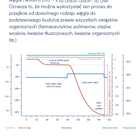
węgla i wodoru (CO + 2
;
+
).
H2
CH3OH
CH3OH
H2
CH4
Oznacza to, że można wykorzystać ten proces do
przejścia od dowolnego rodzaju węgla do
podstawowego budulca prawie wszystkich związków
organicznych (farmaceutyków, polimerów, olejów,
wosków, kwasów tłuszczowych, kwasów organicznych
itp.)