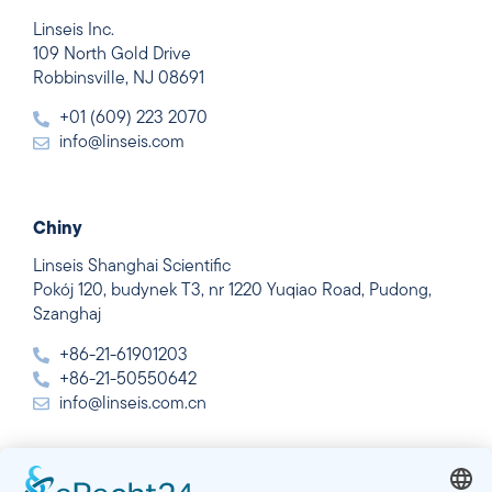
Linseis Inc.
109 North Gold Drive
Robbinsville, NJ 08691
+01 (609) 223 2070
info@linseis.com
Chiny
Linseis Shanghai Scientific
Pokój 120, budynek T3, nr 1220 Yuqiao Road, Pudong,
Szanghaj
+86-21-61901203
+86-21-50550642
info@linseis.com.cn
Indie