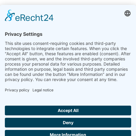
Indie
Linseis Thermal Analysis India Pvt. Ltd.
Plot 65, 2nd Floor, Sai Enclave,
Sector 23, Dwarka, 110077 New Delhi
+91-11-42883851
sales@linseis.in
Hallo ich bin LINAI! Wie kann ich dir
helfen?
NEWSLETTER
FIRMA
NADRUK
OCHRONA
SKONTAKTUJ
GTC
DANYCH
SIĘ Z NAMI