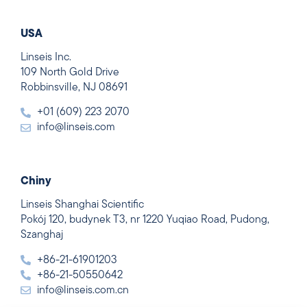
USA
Linseis Inc.
109 North Gold Drive
Robbinsville, NJ 08691
+01 (609) 223 2070
info@linseis.com
Chiny
Linseis Shanghai Scientific
Pokój 120, budynek T3, nr 1220 Yuqiao Road, Pudong,
Szanghaj
+86-21-61901203
+86-21-50550642
info@linseis.com.cn