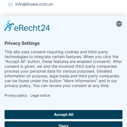
info@linseis.com.cn
Indie
Linseis Thermal Analysis India Pvt. Ltd.
Plot 65, 2nd Floor, Sai Enclave,
Sector 23, Dwarka, 110077 New Delhi
+91-11-42883851
sales@linseis.in
Hallo ich bin LINAI! Wie kann ich dir
helfen?