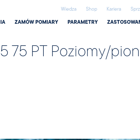
Wiedza
Shop
Kariera
Sprz
IA
ZAMÓW POMIARY
PARAMETRY
ZASTOSOWA
75 75 PT Poziomy/pio