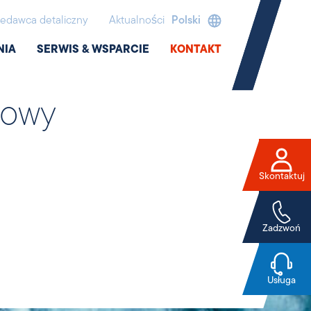
edawca detaliczny
Aktualności
Polski
NIA
SERWIS & WSPARCIE
KONTAKT
nowy
Skontaktuj
Zadzwoń
Usługa