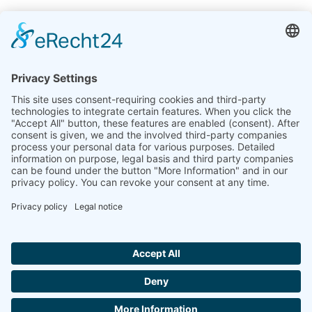
Indie
Linseis Thermal Analysis India Pvt. Ltd.
Plot 65, 2nd Floor, Sai Enclave,
Sector 23, Dwarka, 110077 New Delhi
+91-11-42883851
sales@linseis.in
Hallo ich bin LINAI! Wie kann ich dir
helfen?
NEWSLETTER
FIRMA
NADRUK
OCHRONA
SKONTAKTUJ
GTC
DANYCH
SIĘ Z NAMI