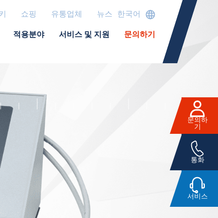
키
쇼핑
유통업체
뉴스
한국어
적용분야
서비스 및 지원
문의하기
문의하
기
통화
서비스