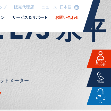
トリー
ップ
販売代理店
ニュース
日本語
ョン
サービス＆サポート
お問い合わせ
L L75 水平
お問い
合わせ
ラトメーター
電話
サービ
ス