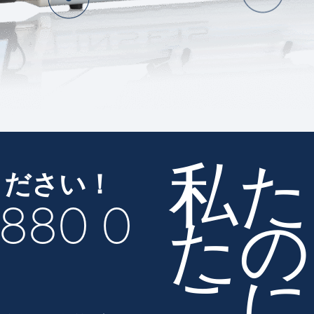
私た
ください！
/880 0
たの