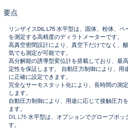
要点
リンザイスDIL L75 水平型は
、固体、粉体、ペ
を測定する高精度のディラトメーターです。
高真空密閉設計により
、
真空下
だけでなく、
気でも
測定が可能です。
高分解能の誘導型変位計
を搭載しており、最
定性を保証します。 自動圧力制御により、用
に正確に設定できます。
完全なサーモスタット化
により、長時間の測
します。
自動圧力制御
により、用途に応じて接触圧力
ます。
DIL L75 水平型は、オプションで
グローブボッ
す。