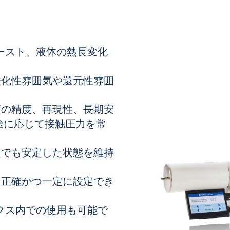
ースト、液体の熱長変化
酸化性
雰囲気や還元性雰囲
高の精度、再現性、長期安
途に応じて接触圧力を常
定でも安定した状態を維持
を正確かつ一定に設定でき
クス
内での使用も可能で