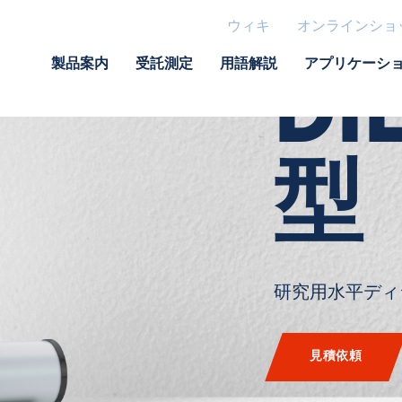
ディラトメ
ウィキ
オンラインショ
製品案内
受託測定
用語解説
アプリケーシ
DI
型
研究用水平ディ
見積依頼