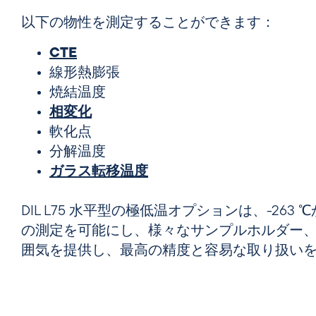
以下の物性を測定することができます：
CTE
線形熱膨張
焼結温度
相変化
軟化点
分解温度
ガラス転移温度
DIL L75 水平型の極低温オプションは、-263 
の測定を可能にし、様々なサンプルホルダー
囲気を提供し、最高の精度と容易な取り扱い