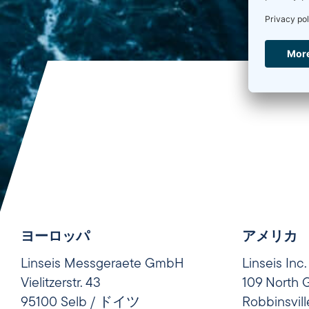
ヨーロッパ
アメリカ
Linseis Messgeraete GmbH
Linseis Inc.
Vielitzerstr. 43
109 North 
95100 Selb / ドイツ
Robbinsvil