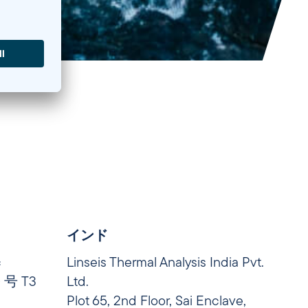
インド
c
Linseis Thermal Analysis India Pvt.
号 T3
Ltd.
Plot 65, 2nd Floor, Sai Enclave,