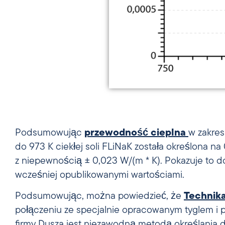
Podsumowując
przewodność cieplna
w zakres
do 973 K ciekłej soli FLiNaK została określona na
z niepewnością ± 0,023 W/(m * K). Pokazuje to 
wcześniej opublikowanymi wartościami.
Podsumowując, można powiedzieć, że
Technika
połączeniu ze specjalnie opracowanym tyglem 
firmy Dusza jest niezawodną metodą określania d