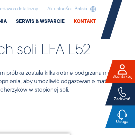
edawca detaliczny
Aktualności
Polski
NIA
SERWIS & WSPARCIE
KONTAKT
ch soli LFA L52
m próbka została kilkakrotnie podgrzana nieco
Skontaktuj
opnienia, aby umożliwić odgazowanie materiału, a
herzyków w stopionej soli.
Zadzwoń
Usługa