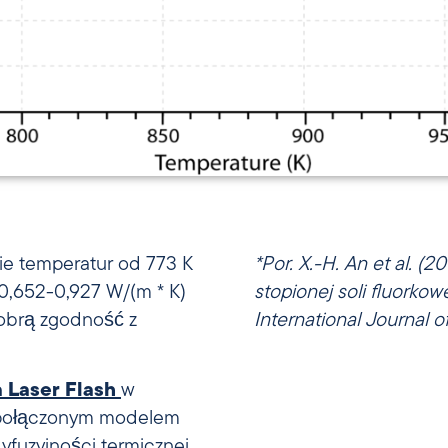
ie temperatur od 773 K
*Por. X.-H. An et al. 
 0,652-0,927 W/(m * K)
stopionej soli fluorko
dobrą zgodność z
International Journal o
 Laser Flash
w
i połączonym modelem
yfuzyjności termicznej