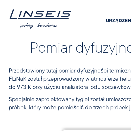
URZĄDZEN
Pomiar dyfuzyjno
Przedstawiony tutaj pomiar dyfuzyjności termiczne
FLiNaK został przeprowadzony w atmosferze helu
do 973 K przy użyciu analizatora lodu soczewko
Specjalnie zaprojektowany tygiel został umieszc
próbek, który może pomieścić do trzech próbek 