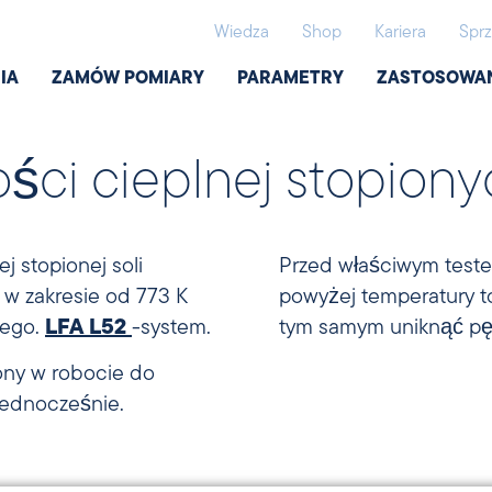
Wiedza
Shop
Kariera
Sprz
IA
ZAMÓW POMIARY
PARAMETRY
ZASTOSOWA
ści cieplnej stopiony
j stopionej soli
Przed właściwym teste
 w zakresie od 773 K
powyżej temperatury t
wego.
LFA L52
-system.
tym samym uniknąć pęc
zony w robocie do
jednocześnie.