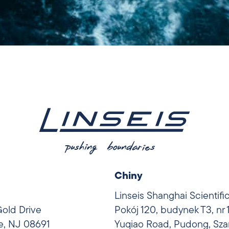
Chiny
Linseis Shanghai Scientifi
Gold Drive
Pokój 120, budynek T3, nr
le, NJ 08691
Yuqiao Road, Pudong, Sza