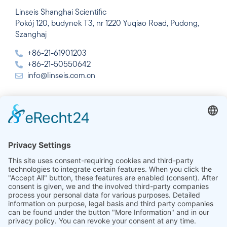
Linseis Shanghai Scientific
Pokój 120, budynek T3, nr 1220 Yuqiao Road, Pudong,
Szanghaj
+86-21-61901203
+86-21-50550642
info@linseis.com.cn
Indie
Linseis Thermal Analysis India Pvt. Ltd.
Plot 65, 2nd Floor, Sai Enclave,
Sector 23, Dwarka, 110077 New Delhi
+91-11-42883851
sales@linseis.in