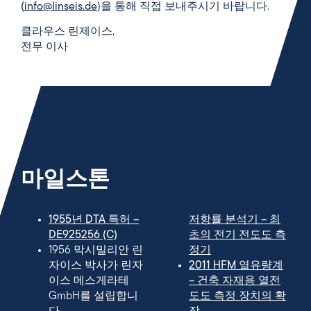
(
info@linseis.de
)을 통해 직접 보내주시기 바랍니다.
클라우스 린제이스,
전무 이사
마일스톤
1955년 DTA 특허 –
저항률 분석기 – 최
DE925256 (C)
초의 전기 전도도 측
1956 막시밀리안 린
정기
자이스 박사가 린자
2011 HFM 열유량계
이스 메스게라테
– 건축 자재용 열전
GmbH를 설립합니
도도 측정 장치의 확