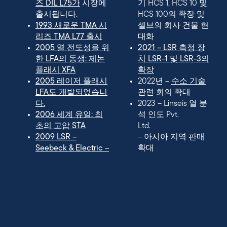
즈 DIL L75가
시장에
기 HCS 1, HCS 10 및
출시됩니다.
HCS 100의 확장 및
1993 새로운 TMA 시
셀브의 회사 건물 현
리즈 TMA L77 출시
대화
2005 열 전도성을 위
2021 –
LSR 측정 장
한 LFA의 동생: 제논
치
LSR-1 및 LSR-3의
플래시 XFA
확장
2005 레이저 플래시
2022년 –
수소 기술
LFA도 개발되었습니
관련 회의 확대
다.
2023 – Linseis 열 분
2006 세계 유일: 최
석 인도 Pvt.
초의 고압 STA
Ltd.
2009 LSR –
– 아시아 지역 판매
Seebeck & Electric –
확대