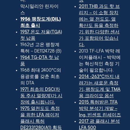
다.
장
막시밀리안 린자이
2011 THB 과도 핫 브
스
리지 – 이 소형 장치
1956 팽창도계(DIL)
에는 열 전도도, 열
최초 출시
확산도 등을 측정하
1957 온도 저울(TGA)
기 위한 다양한 센서
첫 납품
가 포함되어 있습니
1962년 고온 팽창계
다.
특허 – DE1124728 (B)
2013 TF-LFA 박막 레
1964 TG-DTA 첫 납
이저플래시 – 박막에
품
는 혁신적인 측정 기
1968 최대 2400°C의
술이 필요합니다.
용광로를 갖춘 최초
2014 -263°C까지 내
의 DTA
려가는 새로운 측정
1971 최초의 DSC(차
기, 팽창도계 및 TMA
동 주사 열량계)가 시
용 크라이오 옵션
장에 출시됩니다.
2015 특허받은 TFA
1975 열전도도 측정
박막 분석기 개발 –
을 위한 LFA 레이저
Ing. 빈센트 린세이즈
플래시 특허
2017 광 플래시 분석
DE2331280(A1) 획득
LFA 500