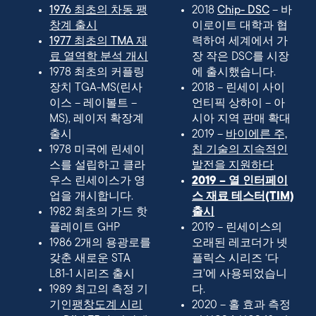
1976 최초의 차동 팽
2018
Chip- DSC
– 바
창계 출시
이로이트 대학과 협
1977 최초의 TMA 재
력하여 세계에서 가
료 열역학 분석 개시
장 작은 DSC를 시장
1978 최초의 커플링
에 출시했습니다.
장치 TGA-MS(린사
2018 – 린세이 사이
이스 – 레이볼트 –
언티픽 상하이 – 아
MS), 레이저 확장계
시아 지역 판매 확대
출시
2019 –
바이에른 주,
1978 미국에 린세이
칩 기술의 지속적인
스를 설립하고 클라
발전을 지원하다
우스 린세이스가 영
2019 – 열 인터페이
업을 개시합니다.
스 재료 테스터(TIM)
1982 최초의 가드 핫
출시
플레이트 GHP
2019 – 린세이스의
1986 2개의 용광로를
오래된 레코더가 넷
갖춘 새로운 STA
플릭스 시리즈 ‘다
L81-1 시리즈 출시
크’에 사용되었습니
1989 최고의 측정 기
다.
기인
팽창도계 시리
2020 – 홀 효과 측정