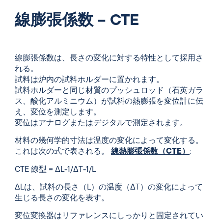
線膨張係数 – CTE
線膨張係数は、長さの変化に対する特性として採用さ
れる。
試料は炉内の試料ホルダーに置かれます。
試料ホルダーと同じ材質のプッシュロッド（石英ガラ
ス、酸化アルミニウム）が試料の熱膨張を変位計に伝
え、変位を測定します。
変位はアナログまたはデジタルで測定されます。
材料の幾何学的寸法は温度の変化によって変化する。
これは次の式で表される。
線熱膨張係数（CTE）
:
CTE 線型 = Δ
L-1/Δ
T-1/L
ΔLは、試料の長さ（L）の温度（ΔT）の変化によって
生じる長さの変化を表す。
変位変換器はリファレンスにしっかりと固定されてい