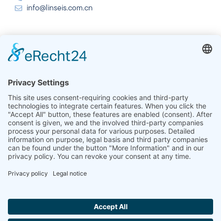
info@linseis.com.cn
インド
Linseis Thermal Analysis India Pvt. Ltd.
Plot 65, 2nd Floor, Sai Enclave,
Sector 23, Dwarka, 110077 New Delhi
+91-11-42883851
sales@linseis.in
Hallo ich bin LINAI! Wie kann ich dir