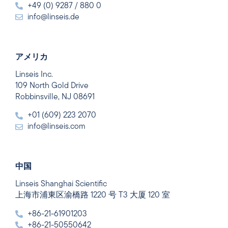
+49 (0) 9287 / 880 0
info@linseis.de
アメリカ
Linseis Inc.
109 North Gold Drive
Robbinsville, NJ 08691
+01 (609) 223 2070
info@linseis.com
中国
Linseis Shanghai Scientific
上海市浦東区渝橋路 1220 号 T3 大厦 120 室
+86-21-61901203
+86-21-50550642