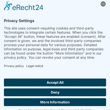
インド
Linseis Thermal Analysis India Pvt. Ltd.
Plot 65, 2nd Floor, Sai Enclave,
Sector 23, Dwarka, 110077 New Delhi
+91-11-42883851
sales@linseis.in
Hallo ich bin LINAI! Wie kann ich dir
helfen?
ニュー
COMPANY
IMPRINT
プライバシ
お問い
GTC
スレタ
ーポリシー
合わせ
ー