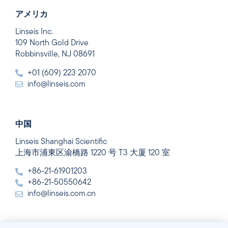
アメリカ
Linseis Inc.
109 North Gold Drive
Robbinsville, NJ 08691
+01 (609) 223 2070
info@linseis.com
中国
Linseis Shanghai Scientific
上海市浦東区渝橋路 1220 号 T3 大厦 120 室
+86-21-61901203
+86-21-50550642
info@linseis.com.cn