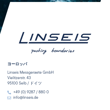
ヨーロッパ
Linseis Messgeraete GmbH
Vielitzerstr. 43
95100 Selb / ドイツ
+49 (0) 9287 / 880 0
info@linseis.de