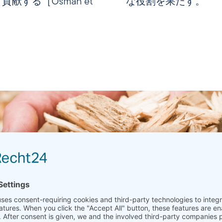
する［Osman et
な役割を果たす。