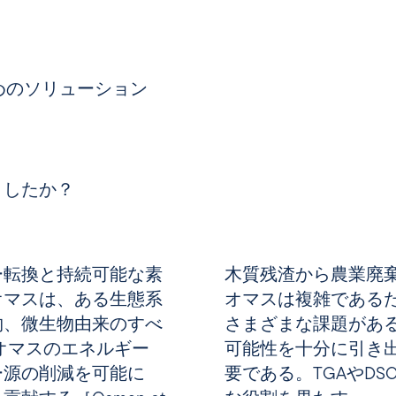
めのソリューション
ましたか？
ー転換と持続可能な素
木質残渣から農業廃
オマスは、ある生態系
オマスは複雑である
物、微生物由来のすべ
さまざまな課題がある［Ma
可能性を十分に引き
ー源の削減を可能に
要である。TGAやD