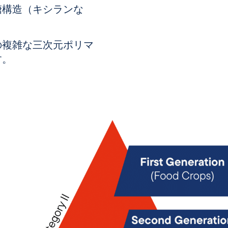
糖構造（キシランな
の複雑な三次元ポリマ
す。